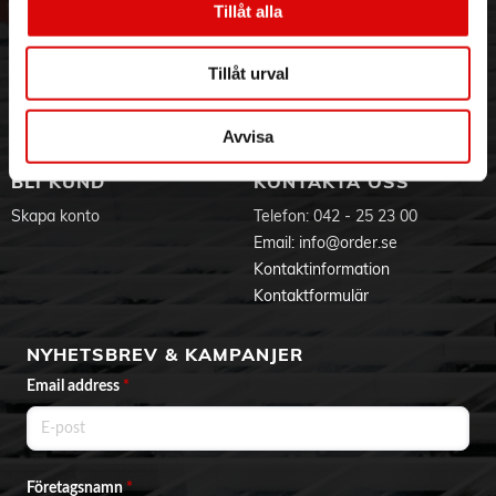
Tillåt alla
Hållbarhet
Ansökan om RMA
Visselblåsning
Godsefterlysning & Felleverans
Jobba hos oss
Integritetspolicy
Tillåt urval
Aktuellt på Order
Om cookies
Varumärken
Avvisa
BLI KUND
KONTAKTA OSS
Skapa konto
Telefon:
042 - 25 23 00
Email:
info@order.se
Kontaktinformation
Kontaktformulär
NYHETSBREV & KAMPANJER
Email address
*
Företagsnamn
*