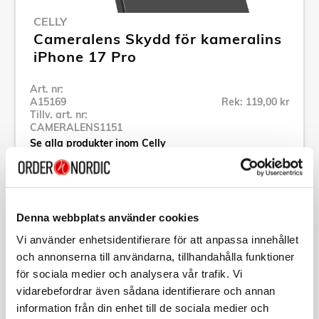
CELLY
Cameralens Skydd för kameralins
iPhone 17 Pro
Art. nr:
A15169
Rek: 119,00 kr
Tillv. art. nr:
CAMERALENS1151
Se alla produkter inom Celly
Specifikation
Denna webbplats använder cookies
Vi använder enhetsidentifierare för att anpassa innehållet
Beskrivning
och annonserna till användarna, tillhandahålla funktioner
för sociala medier och analysera vår trafik. Vi
Art. nr:
A15169
vidarebefordrar även sådana identifierare och annan
Tillv. art. nr:
information från din enhet till de sociala medier och
CAMERALENS1151