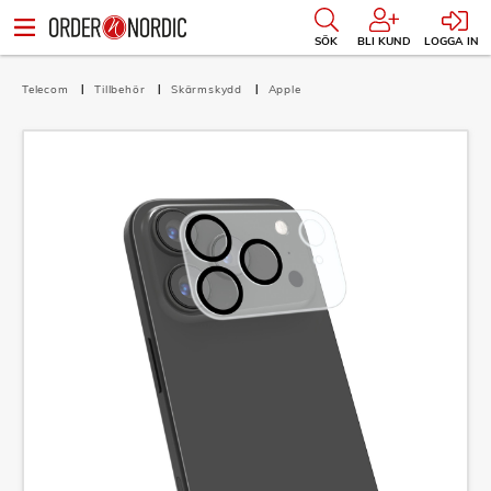
SÖK
BLI KUND
LOGGA IN
Telecom
Tillbehör
Skärmskydd
Apple