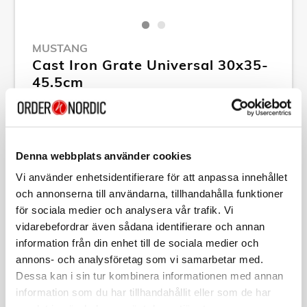
MUSTANG
Cast Iron Grate Universal 30x35-
45.5cm
Article no:
A14273
RSP: 599,00 kr
MPN:
641509
Denna webbplats använder cookies
Show all products of Mustang
Vi använder enhetsidentifierare för att anpassa innehållet
och annonserna till användarna, tillhandahålla funktioner
för sociala medier och analysera vår trafik. Vi
Specification
vidarebefordrar även sådana identifierare och annan
information från din enhet till de sociala medier och
annons- och analysföretag som vi samarbetar med.
Description
Dessa kan i sin tur kombinera informationen med annan
information som du har tillhandahållit eller som de har
Article no:
A14273