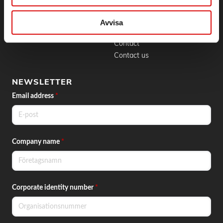
BLI KUND
CONTACT
Skapa konto
Phone:
042 - 25 23 00
Avvisa
Email:
info@order.se
Contact
Contact us
NEWSLETTER
Email address
*
Company name
*
Corporate identity number
*