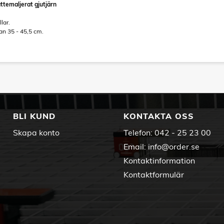
attemaljerat gjutjärn
lar.
an 35 - 45,5 cm.
BLI KUND
KONTAKTA OSS
Skapa konto
Telefon:
042 - 25 23 00
Email:
info@order.se
Kontaktinformation
Kontaktformulär