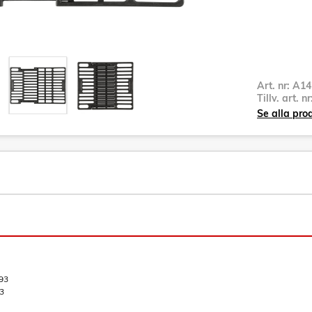
Art. nr:
A14
Tillv. art. n
Se alla pro
93
3