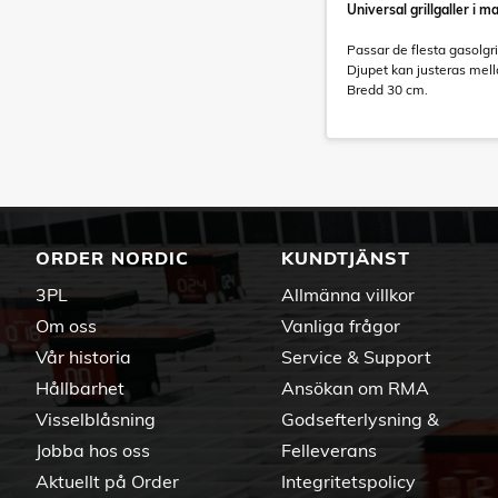
Universal grillgaller i m
Passar de flesta gasolgril
Djupet kan justeras mell
Bredd 30 cm.
ORDER NORDIC
KUNDTJÄNST
3PL
Allmänna villkor
Om oss
Vanliga frågor
Vår historia
Service & Support
Hållbarhet
Ansökan om RMA
Visselblåsning
Godsefterlysning &
Jobba hos oss
Felleverans
Aktuellt på Order
Integritetspolicy