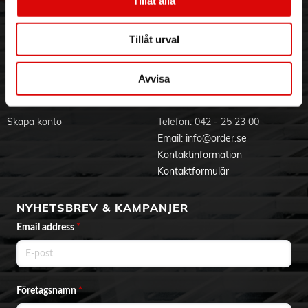
Tillåt alla
Visselblåsning
Godsefterlysning & Felleverans
Jobba hos oss
Integritetspolicy
Tillåt urval
Aktuellt på Order
Om cookies
Varumärken
Avvisa
BLI KUND
KONTAKTA OSS
Skapa konto
Telefon:
042 - 25 23 00
Email:
info@order.se
Kontaktinformation
Kontaktformulär
NYHETSBREV & KAMPANJER
Email address
*
Företagsnamn
*