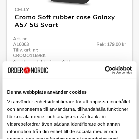
CELLY
Cromo Soft rubber case Galaxy
A57 5G Svart
Art. nr:
A16063
Rek: 179,00 kr
Tillv. art. nr:
CROMO1169BK
Se alla produkter inom Celly
Specifikation
Denna webbplats använder cookies
Vi använder enhetsidentifierare för att anpassa innehållet
Beskrivning
och annonserna till användarna, tillhandahålla funktioner
för sociala medier och analysera vår trafik. Vi
vidarebefordrar även sådana identifierare och annan
Art. nr:
A16063
Tillv. art. nr:
information från din enhet till de sociala medier och
CROMO1169BK
annons- och analysföretag som vi samarbetar med.