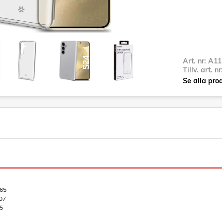
Art. nr:
A11
Tillv. art. n
Se alla pro
65
07
5