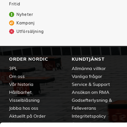
Fritid
Nyheter
Kampanj
Utförsäljning
ORDER NORDIC
KUNDTJÄNST
3PL
Allmänna villkor
Om oss
Vanliga frågor
Vår historia
Service & Support
Hållbarhet
Ansökan om RMA
Visselblåsning
Godsefterlysning &
Jobba hos oss
Felleverans
Aktuellt på Order
Integritetspolicy
Varumärken
Om cookies