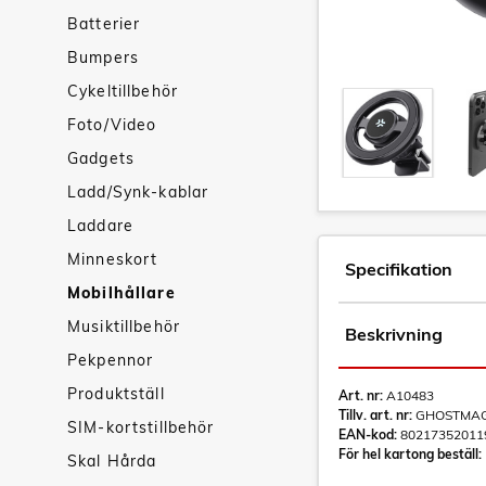
Batterier
Bumpers
Cykeltillbehör
Foto/Video
Gadgets
Ladd/Synk-kablar
Laddare
Minneskort
Specifikation
Mobilhållare
Musiktillbehör
Beskrivning
Pekpennor
Produktställ
Art. nr:
A10483
Tillv. art. nr:
GHOSTMA
SIM-kortstillbehör
EAN-kod:
80217352011
För hel kartong beställ:
Skal Hårda