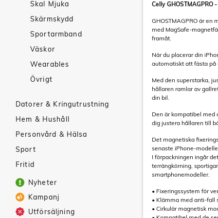
Skal Mjuka
Celly GHOSTMAGPRO - Ma
Skärmskydd
GHOSTMAGPRO är en magne
med MagSafe-magnetfäst
Sportarmband
framåt.
Väskor
När du placerar din iPh
Wearables
automatiskt att fästa p
Övrigt
Med den superstarka, ju
hållaren ramlar av gallr
din bil.
Datorer & Kringutrustning
Den är kompatibel med de 
Hem & Hushåll
dig justera hållaren till b
Personvård & Hälsa
Det magnetiska fixerings
senaste iPhone-modellern
Sport
I förpackningen ingår det
Fritid
terrängkörning, sportigar
smartphonemodeller.
Nyheter
• Fixeringssystem för ven
Kampanj
• Klämma med anti-fall s
• Cirkulär magnetisk mo
Utförsäljning
• Kompatibel med de se