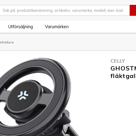
Utförsäljning
Varumärken
ilhållare
CELLY
GHOSTMA
fläktga