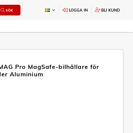
LOGGA IN
BLI KUND
SÖK
G Pro MagSafe-bilhållare för
ller Aluminium