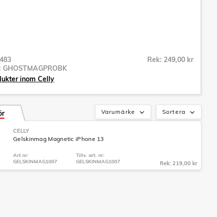
483
Rek: 249,00 kr
r:
GHOSTMAGPROBK
dukter inom Celly
Varumärke
Sortera
ör
CELLY
Gelskinmag Magnetic iPhone 13
Art nr:
Tillv. art. nr:
GELSKINMAG1007
GELSKINMAG1007
Rek: 219,00 kr