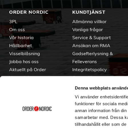
ORDER NORDIC
KUNDTJÄNST
3PL
Allmänna villkor
Om oss
Vanliga frågor
Vår historia
Service & Support
Hållbarhet
Ansökan om RMA
Visselblåsning
Godsefterlysning &
Jobba hos oss
Felleverans
Aktuellt på Order
Integritetspolicy
Varumärken
Om cookies
Denna webbplats använde
Vi använder enhetsidentifie
funktioner för sociala medi
annan information från din
samarbetar med. Dessa kan
tillhandahållit eller som d