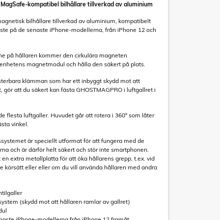
gSafe-kompatibel bilhållare tillverkad av aluminium
tisk bilhållare tillverkad av aluminium, kompatibelt
e på de senaste iPhone-modellerna, från iPhone 12 och
one på hållaren kommer den cirkulära magneten
å enhetens magnetmodul och hålla den säkert på plats.
sterbara klämman som har ett inbyggt skydd mot att
et, gör att du säkert kan fästa GHOSTMAGPRO i luftgallret i
flesta luftgaller. Huvudet går att rotera i 360° som låter
ästa vinkel.
systemet är speciellt utformat för att fungera med de
a och är därför helt säkert och stör inte smartphonen.
 en extra metallplatta för att öka hållarens grepp, t.ex. vid
e körsätt eller eller om du vill använda hållaren med andra
tilgaller
ystem (skydd mot att hållaren ramlar av gallret)
dul
naste iPhone-modellerna från iPhone 12 framåt