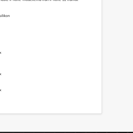
silikon
x
x
x