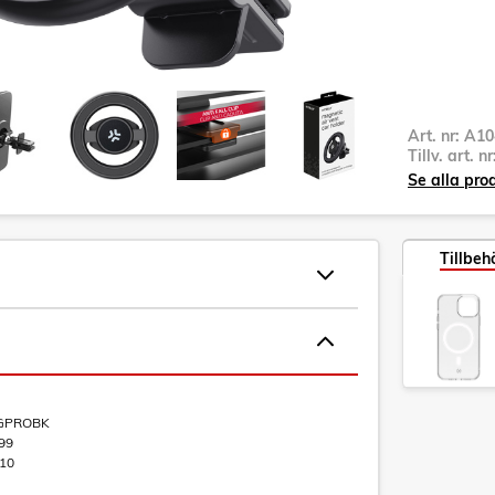
Art. nr:
A10
Tillv. art. n
Se alla pro
Tillbeh
GPROBK
99
10