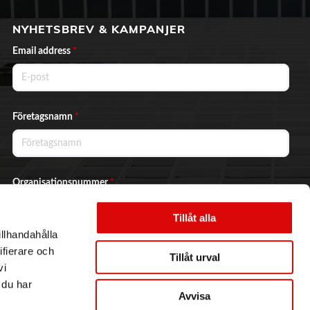
NYHETSBREV & KAMPANJER
Email address
*
Företagsnamn
*
Organisationsnummer
*
Tillåt alla
illhandahålla
Ja, jag vill prenumerera på nyhetsbrevet.
ifierare och
Tillåt urval
vi
 du har
Avvisa
Skicka