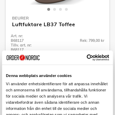
BEURER
Luftfuktare LB37 Toffee
Art. nr:
B68117
Rek: 799,00 kr
Tillv. art. nr:
B68117
Se alla produkter inom Beurer
Denna webbplats använder cookies
Specifikation
Vi använder enhetsidentifierare för att anpassa innehållet
och annonserna till användarna, tillhandahålla funktioner
Beskrivning
för sociala medier och analysera vår trafik. Vi
vidarebefordrar även sådana identifierare och annan
Art. nr:
B68117
information från din enhet till de sociala medier och
Tillv. art. nr:
B68117
annons- och analysföretag som vi samarbetar med.