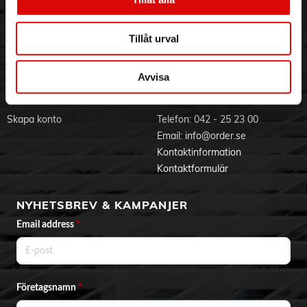
Visselblåsning
Godsefterlysning & Felleverans
Jobba hos oss
Integritetspolicy
Tillåt urval
Aktuellt på Order
Om cookies
Varumärken
Avvisa
BLI KUND
KONTAKTA OSS
Skapa konto
Telefon:
042 - 25 23 00
Email:
info@order.se
Kontaktinformation
Kontaktformulär
NYHETSBREV & KAMPANJER
Email address
*
Företagsnamn
*