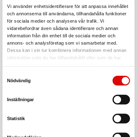
BEURER
Fotmassageapparat och Fotvärmare 2-i1 FM 28
Vi använder enhetsidentifierare för att anpassa innehållet
och annonserna till användarna, tillhandahålla funktioner
Art nr:
A15871
för sociala medier och analysera vår trafik. Vi
Tillv. art. nr:
vidarebefordrar även sådana identifierare och annan
10556
Rek: 599,00 kr
information från din enhet till de sociala medier och
annons- och analysföretag som vi samarbetar med.
BEURER
Filterset till Luftrenare LR 200/210
Dessa kan i sin tur kombinera informationen med annan
information som du har tillhandahållit eller som de har
Art nr:
B69301
samlat in när du har använt deras tjänster.
Tillv. art. nr:
B69301
Rek: 399,00 kr
Samtyckesval
Nödvändig
BEURER
Ansiktshårborttagning HL 16
Inställningar
Art nr:
B57612
Tillv. art. nr:
B57612
Rek: 249,00 kr
Statistik
BEURER
Värmekudde HK 77 Sladdlös komfort Smokey-