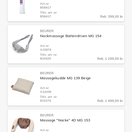
Art nr:
B58417
Tillv. art. nr:
B58417
Rek: 399,00 kr
BEURER
Nackmassage Batteridriven MG 154
Art nr:
A15874
Tillv. art. nr:
B10420
Rek: 1 299,00 kr
BEURER
Massagekudde MG 139 Beige
Art nr:
A14106
Tillv. art. nr:
B10274
Rek: 1 499,00 kr
BEURER
Massage "Nacke" 4D MG 153
Art nr: