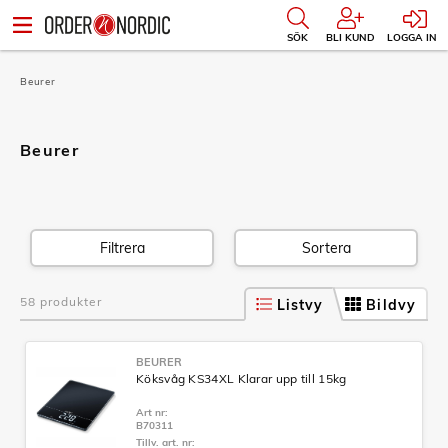
SÖK
BLI KUND
LOGGA IN
Beurer
Beurer
Filtrera
Sortera
58 produkter
Listvy
Bildvy
BEURER
Köksvåg KS34XL Klarar upp till 15kg
Art nr:
B70311
Tillv. art. nr: