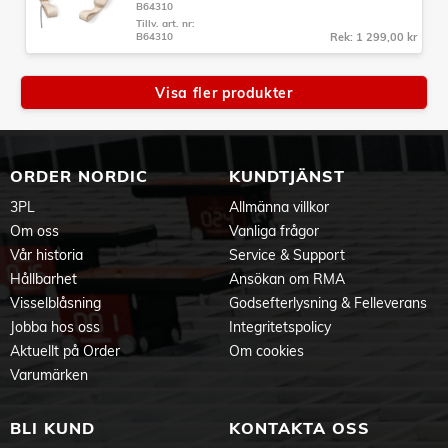
B64310
Tillv. art. nr:
B64310
Rek: 1 299,00 kr
Visa fler produkter
ORDER NORDIC
KUNDTJÄNST
3PL
Allmänna villkor
Om oss
Vanliga frågor
Vår historia
Service & Support
Hållbarhet
Ansökan om RMA
Visselblåsning
Godsefterlysning & Felleverans
Jobba hos oss
Integritetspolicy
Aktuellt på Order
Om cookies
Varumärken
BLI KUND
KONTAKTA OSS