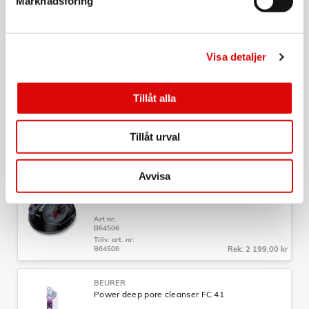
Marknadsföring
Taupe
Art nr:
A15876
Tillv. art. nr:
20077
Rek: 1 099,00 kr
Visa detaljer
BEURER
Split End trimmer HT 22
Tillåt alla
Art nr:
B58132
Tillåt urval
Tillv. art. nr:
B58132
Rek: 699,00 kr
Avvisa
BEURER
Shiatsu fotmassage FM 90
Art nr:
B64506
Tillv. art. nr:
B64506
Rek: 2 199,00 kr
BEURER
Power deep pore cleanser FC 41