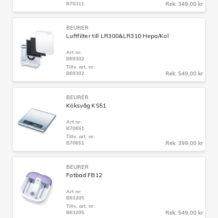
B70311
Rek: 349,00 kr
BEURER
Luftfilter till LR300&LR310 Hepa/Kol
Art nr:
B69302
Tillv. art. nr:
B69302
Rek: 549,00 kr
BEURER
Köksvåg KS51
Art nr:
B70651
Tillv. art. nr:
B70651
Rek: 399,00 kr
BEURER
Fotbad FB12
Art nr:
B63205
Tillv. art. nr:
B63205
Rek: 549,00 kr