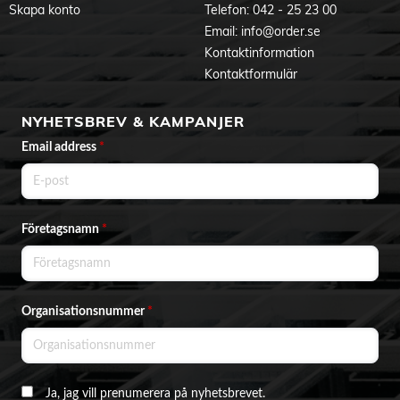
Skapa konto
Telefon:
042 - 25 23 00
Email:
info@order.se
Kontaktinformation
Kontaktformulär
NYHETSBREV & KAMPANJER
Email address
*
Företagsnamn
*
Organisationsnummer
*
Ja, jag vill prenumerera på nyhetsbrevet.