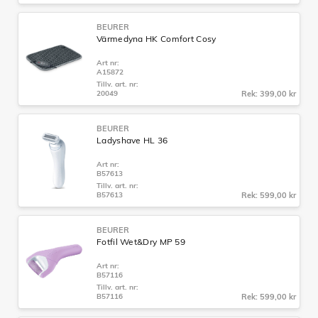
BEURER
Värmedyna HK Comfort Cosy
Art nr:
A15872
Tillv. art. nr:
20049
Rek: 399,00 kr
BEURER
Ladyshave HL 36
Art nr:
B57613
Tillv. art. nr:
B57613
Rek: 599,00 kr
BEURER
Fotfil Wet&Dry MP 59
Art nr:
B57116
Tillv. art. nr:
B57116
Rek: 599,00 kr