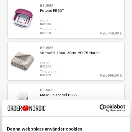
BEURER
Fotbad FB30T
Art nr:
B63850
Tillv. art. nr:
B63850
Rek: 749,00 kr
BEURER
Värmefilt 180x130cm HD 75 Nordic
Art nr:
B42103
Tillv. art. nr:
B42103
Rek: 999,00 kr
BEURER
Make up spegel BS55
Art nr:
B65486
Tillv. art. nr:
B65486
Rek: 549,00 kr
Denna webbplats använder cookies