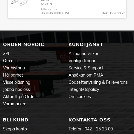
Art nr:
A12159
Tillv. art. nr:
USBCUSBCCOTTWH
Rek: 199,00 kr
ORDER NORDIC
KUNDTJÄNST
3PL
Allmänna villkor
Om oss
Vanliga frågor
Vår historia
Service & Support
Hållbarhet
Ansökan om RMA
Visselblåsning
Godsefterlysning & Felleverans
Jobba hos oss
Integritetspolicy
Aktuellt på Order
Om cookies
Varumärken
BLI KUND
KONTAKTA OSS
Skapa konto
Telefon:
042 - 25 23 00