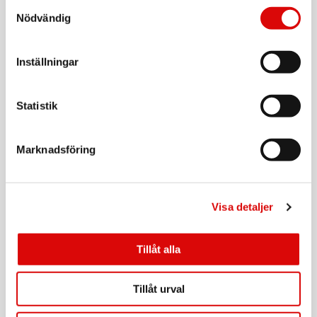
Samtyckesval
4-i-1-kabel USB-C/USB-A till USB-C/Lightning
Utgångseffekt: 15 - 27 - 30 - 30 - 30W, 2%
60W 2m Svart
Nödvändig
Genomsnittlig aktiv verkningsgrad: 82,9%, 2%
Art nr:
A12154
Verkningsgrad vid låg belastning (10 %): 79,19%, 2%
Tillv. art. nr:
Strömförbrukning utan belastning: 0,06 W, 2%
USBC4IN1BK
Rek: 419,00 kr
Inställningar
Höjd: 7,1 cm
Bredd: 3,5 cm
Längd: 3 cm
CELLY
Vikt: 45 g
2-i-1-kabel USB-C/USB-A till USB-C/Lightning
Statistik
60W 1m Svart
EU-Försäkran
Art nr:
A11162
Marknadsföring
Tillv. art. nr:
USBC2IN1BK
Rek: 349,00 kr
CELLY
USB-C till USB-C Kabel flätad 60W 1,5m Rosa
Visa detaljer
Art nr:
A12158
Tillåt alla
Tillv. art. nr:
USBCUSBCCOTTPK
Rek: 199,00 kr
Tillåt urval
CELLY
USB-C - 2x USB-C Kabel flätad 100W 1,3m