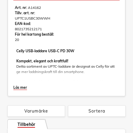
Art. nr:
A14162
Tillv. art. nr:
UPTC1USBC30WWH
EAN-kod:
8021735212171
För hel kartong beställ:
20
Celly USB-laddare USB-C PD 30W
Kompakt, elegant och kraftfull!
Detta sortiment av UPTC-laddare är designat av Celly för att
ge mer laddningskraft till din smartphone.
UPTC väggladdare 30W med 1 USB-C-port ger snabb
laddning med effektiviteten hos GaN-teknik.
Läs mer
Den är utformad för dem som behöver ström när de är på
språng och kombinerar premiummaterial och en
ultrakompakt form, vilket gör den idealisk för resor eller
Varumärke
Sortera
daglig användning.
GaN-teknik
Tillbehör
GaN står för galliumnitrid, en halvledare som kan leverera