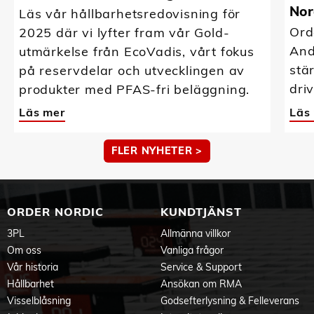
Nor
Läs vår hållbarhetsredovisning för
Ord
2025 där vi lyfter fram vår Gold-
And
utmärkelse från EcoVadis, vårt fokus
stä
på reservdelar och utvecklingen av
driv
produkter med PFAS-fri beläggning.
Läs mer
Läs
FLER NYHETER >
ORDER NORDIC
KUNDTJÄNST
3PL
Allmänna villkor
Om oss
Vanliga frågor
Vår historia
Service & Support
Hållbarhet
Ansökan om RMA
Visselblåsning
Godsefterlysning & Felleverans