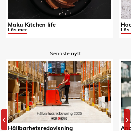
Maku Kitchen life
Hoo
Läs mer
Läs
Senaste
nytt
Hållbarhetsredovisning
And