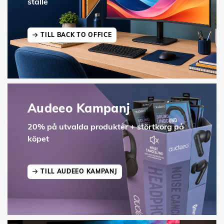
ställe
TILL BACK TO OFFICE
Audeeo Kampanj
20% på utvalda produkter + störtkorg på
köpet
TILL AUDEEO KAMPANJ