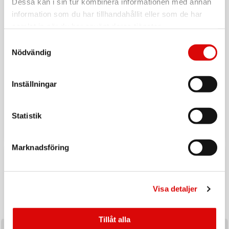
Dessa kan i sin tur kombinera informationen med annan
information som du har tillhandahållit eller som de har
samlat in när du har använt deras tjänster.
Samtyckesval
Nödvändig
Inställningar
Tillbaka till vardagen
Ladda upp inför hösten med ett handplockat sortiment av
Statistik
produkter utvalda för säsongens efterfrågan och
affärsmöjligheter.
Marknadsföring
Visa detaljer
Tillåt alla