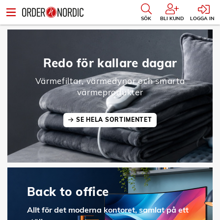
SÖK
BLI KUND
LOGGA IN
Redo för kallare dagar
Värmefiltar, värmedynor och smarta
värmeprodukter
SE HELA SORTIMENTET
Back to office
Allt för det moderna kontoret, samlat på ett