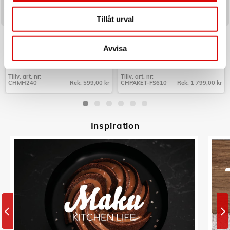
Tillåt urval
CHAMPION
CHAMPION
Mobilhållare Bil QI
Paket Frukostserie Creme White
Series
Avvisa
Art nr:
Art nr:
CHMH240
CHPAKET-FS610
Tillv. art. nr:
Tillv. art. nr:
CHMH240
Rek: 599,00 kr
CHPAKET-FS610
Rek: 1 799,00 kr
Tillv. art. nr:
Tillv. art. nr:
CHMH240
CHPAKET-FS610
Inspiratio
n