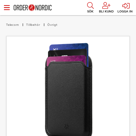
SÖK
BLI KUND
LOGGA IN
Telecom
Tillbehör
Övrigt