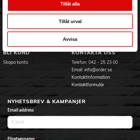
Tillåt alla
Hållbarhet
Ansökan om RMA
Färg:
Visselblåsning
Godsefterlysning & Felleverans
Svart
Jobba hos oss
Integritetspolicy
Tillåt urval
Aktuellt på Order
Om cookies
Varumärken
Avvisa
BLI KUND
KONTAKTA OSS
Skapa konto
Telefon:
042 - 25 23 00
Email:
info@order.se
Kontaktinformation
Kontaktformulär
NYHETSBREV & KAMPANJER
Email address
*
Företagsnamn
*