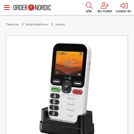
SÖK
BLI KUND
LOGGA IN
Telecom
Mobiltelefoner
Senior