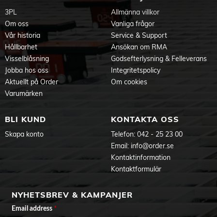
3PL
Allmänna villkor
Om oss
Vanliga frågor
Vår historia
Service & Support
Hållbarhet
Ansökan om RMA
Visselblåsning
Godsefterlysning & Felleverans
Jobba hos oss
Integritetspolicy
Aktuellt på Order
Om cookies
Varumärken
BLI KUND
KONTAKTA OSS
Skapa konto
Telefon:
042 - 25 23 00
Email:
info@order.se
Kontaktinformation
Kontaktformulär
NYHETSBREV & KAMPANJER
Email address
*