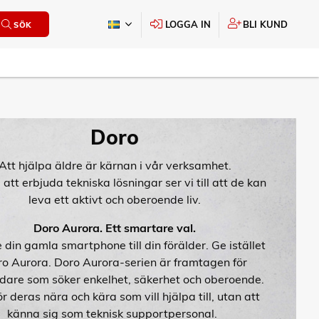
LOGGA IN
BLI KUND
SÖK
Doro
Att hjälpa äldre är kärnan i vår verksamhet.
tt erbjuda tekniska lösningar ser vi till att de kan
leva ett aktivt och oberoende liv.
Doro Aurora. Ett smartare val.
 din gamla smartphone till din förälder. Ge istället
o Aurora. Doro Aurora-serien är framtagen för
are som söker enkelhet, säkerhet och oberoende.
r deras nära och kära som vill hjälpa till, utan att
känna sig som teknisk supportpersonal.