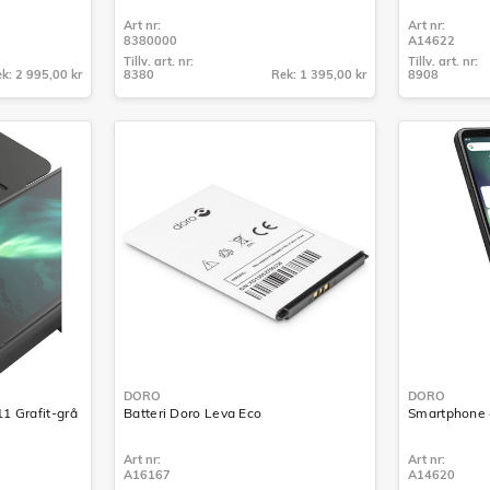
Art nr:
Art nr:
8380000
A14622
Tillv. art. nr:
Tillv. art. nr:
k: 2 995,00 kr
8380
Rek: 1 395,00 kr
8908
Tillv. art. nr:
Tillv. art. nr:
8380
8908
DORO
DORO
1 Grafit-grå
Batteri Doro Leva Eco
Smartphone 
Art nr:
Art nr:
A16167
A14620