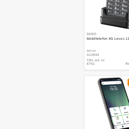
DORO
Mobiltelefon 4G Leva L11
Art nr:
A13644
Tillv. art. nr:
8742
Re
Tillv. art. nr:
8742