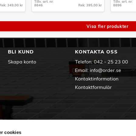
Tillv. art. nr:
Tillv. art. nr:
Rek: 349,00 kr
8846
Rek: 395,00 kr
8896
Tillv. art. nr:
Tillv. art. nr:
8846
8896
Visa fler produkter
BLI KUND
KONTAKTA OSS
Skapa konto
Telefon:
042 - 25 23 00
Email:
info@order.se
Kontaktinformation
Kontaktformulär
r cookies