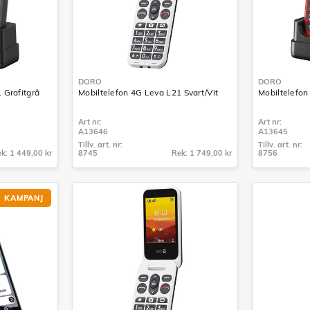
DORO
DORO
 Grafitgrå
Mobiltelefon 4G Leva L21 Svart/Vit
Mobiltelefo
Art nr:
Art nr:
A13646
A13645
Tillv. art. nr:
Tillv. art. nr:
k: 1 449,00 kr
8745
Rek: 1 749,00 kr
8756
Tillv. art. nr:
Tillv. art. nr:
8745
8756
KAMPANJ