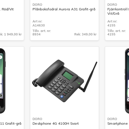
DORO
DORO
 Röd/Vit
Plånboksfodral Aurora A31 Grafit-grå
Fjärrkontrol
Vit/Grå
Art nr:
Art nr:
A14630
4155
Tillv. art. nr:
Tillv. art. nr:
k: 1 949,00 kr
8934
Rek: 349,00 kr
4155
Tillv. art. nr:
Tillv. art. nr:
8934
4155
DORO
DORO
1 Grafit-grå
Deskphone 4G 4100H Svart
Smartphone 