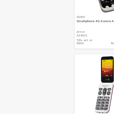
DORO
Smartphone 4G Aurora A
Art nr:
A14621
Tillv. art. nr:
8904
Re
Tillv. art. nr:
8904