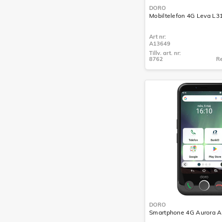
DORO
Mobiltelefon 4G Leva L31
Art nr:
A13649
Tillv. art. nr:
8762
Re
Tillv. art. nr:
8762
DORO
Smartphone 4G Aurora A1