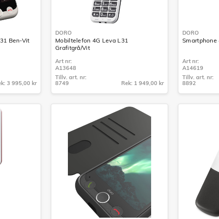
DORO
DORO
31 Ben-Vit
Mobiltelefon 4G Leva L31
Smartphone 
Grafitgrå/Vit
Art nr:
Art nr:
A13648
A14619
Tillv. art. nr:
Tillv. art. nr:
k: 3 995,00 kr
8749
Rek: 1 949,00 kr
8892
Tillv. art. nr:
Tillv. art. nr:
8749
8892