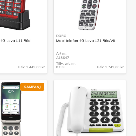
DORO
n 4G Leva L11 Röd
Mobiltelefon 4G Leva L21 Röd/Vit
Art nr:
A13647
Tillv. art. nr:
Rek: 1 449,00 kr
8759
Rek: 1 749,00 kr
Tillv. art. nr:
8759
KAMPANJ