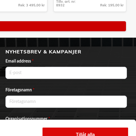
Tillv. art. nr:
Rek: 3 495,00 kr
8932
Rek: 195,00 kr
Tillv. art. nr:
8932
NYHETSBREV & KAMPANJER
Email address
*
Företagsnamn
*
Organisationsnummer
*
Tillåt alla