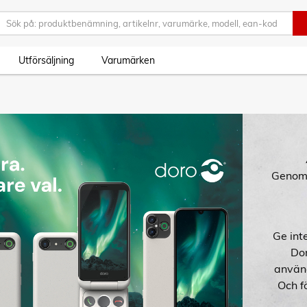
Utförsäljning
Varumärken
Genom a
Ge inte
Dor
använd
Och fö