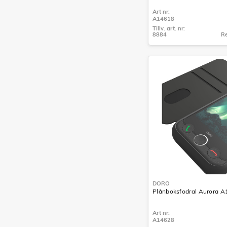
Art nr:
A14618
Tillv. art. nr:
8884
Re
Tillv. art. nr:
8884
DORO
Plånboksfodral Aurora A1
Art nr:
A14628