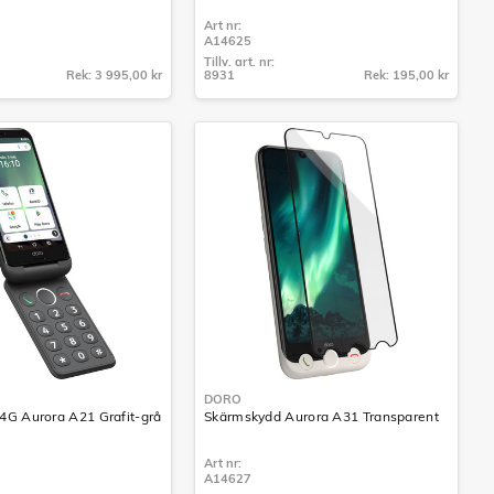
Art nr:
A14625
Tillv. art. nr:
Rek: 3 995,00 kr
8931
Rek: 195,00 kr
Tillv. art. nr:
8931
DORO
4G Aurora A21 Grafit-grå
Skärmskydd Aurora A31 Transparent
Art nr:
A14627