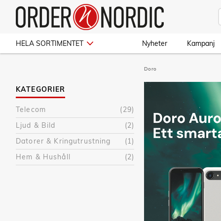
HELA SORTIMENTET
Nyheter
Kampanj
Doro
KATEGORIER
Telecom
(29)
Ljud & Bild
(2)
Datorer & Kringutrustning
(1)
Hem & Hushåll
(2)