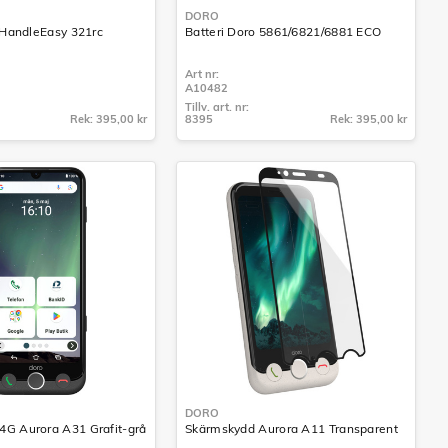
DORO
l HandleEasy 321rc
Batteri Doro 5861/6821/6881 ECO
Art nr:
A10482
Tillv. art. nr:
Rek: 395,00 kr
8395
Rek: 395,00 kr
Tillv. art. nr:
8395
DORO
4G Aurora A31 Grafit-grå
Skärmskydd Aurora A11 Transparent