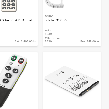
DORO
4G Aurora A21 Ben-vit
Telefon 312cs Vit
Art nr:
5639
Tillv. art. nr:
Rek: 3 495,00 kr
5639
Rek: 845,00 kr
Tillv. art. nr:
5639