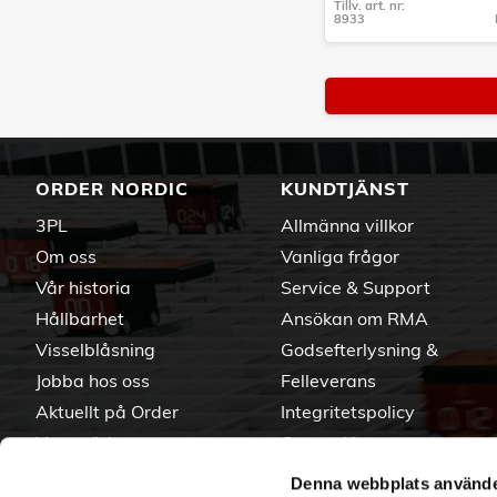
Tillv. art. nr:
8933
Tillv. art. nr:
8933
ORDER NORDIC
KUNDTJÄNST
3PL
Allmänna villkor
Om oss
Vanliga frågor
Vår historia
Service & Support
Hållbarhet
Ansökan om RMA
Visselblåsning
Godsefterlysning &
Jobba hos oss
Felleverans
Aktuellt på Order
Integritetspolicy
Varumärken
Om cookies
Denna webbplats använde