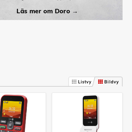
Läs mer om Doro →
Listvy
Bildvy