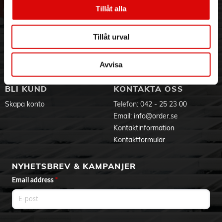
Vår historia
Service & Support
Tillåt alla
Hållbarhet
Ansökan om RMA
Visselblåsning
Godsefterlysning & Felleverans
Tillåt urval
Jobba hos oss
Integritetspolicy
Aktuellt på Order
Om cookies
Varumärken
Avvisa
BLI KUND
KONTAKTA OSS
Skapa konto
Telefon:
042 - 25 23 00
Email:
info@order.se
Kontaktinformation
Kontaktformulär
NYHETSBREV & KAMPANJER
Email address
*