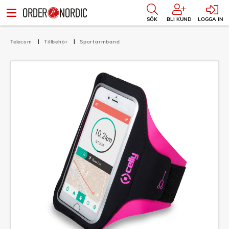
SÖK
BLI KUND
LOGGA IN
Telecom
Tillbehör
Sportarmband