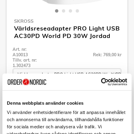
SKROSS
Världsreseadapter PRO Light USB
AC30PD World PD 30W Jordad
Art. nr:
A10013
Rek: 769,00 kr
Tillv. art. nr:
1.302473
Se alla produkter inom SKROSS
Denna webbplats använder cookies
Vi använder enhetsidentifierare för att anpassa innehållet
Specifikation
och annonserna till användarna, tillhandahålla funktioner
för sociala medier och analysera vår trafik. Vi
Beskrivning
vidarebefordrar även sådana identifierare och annan