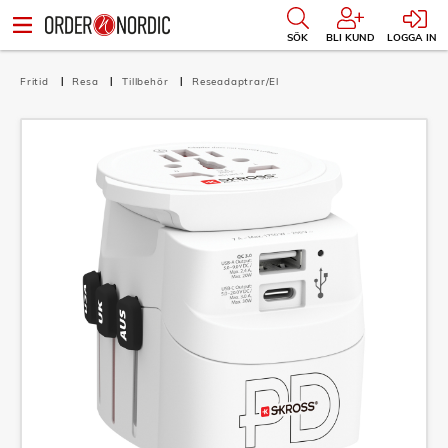
SÖK
BLI KUND
LOGGA IN
Fritid
Resa
Tillbehör
Reseadaptrar/El