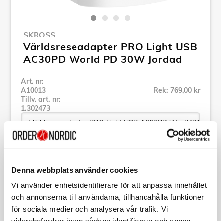
SKROSS
Världsreseadapter PRO Light USB
AC30PD World PD 30W Jordad
Art. nr:
A10013
Rek: 769,00 kr
Tillv. art. nr:
1.302473
Se alla produkter inom SKROSS
Denna webbplats använder cookies
Vi använder enhetsidentifierare för att anpassa innehållet
Specifikation
och annonserna till användarna, tillhandahålla funktioner
för sociala medier och analysera vår trafik. Vi
Beskrivning
vidarebefordrar även sådana identifierare och annan