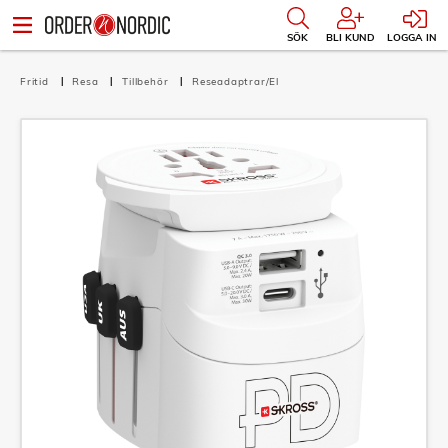
SÖK
BLI KUND
LOGGA IN
Fritid
Resa
Tillbehör
Reseadaptrar/El