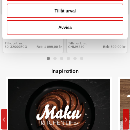
Tillåt urval
C3
CHAMPION
Perkolator Design Borstat
Mobilhållare Bil QI
Rostfritt stål 10kp
Avvisa
Art nr:
Art nr:
30-32000ECO
CHMH240
Tillv. art. nr:
Tillv. art. nr:
30-32000ECO
Rek: 1 099,00 kr
CHMH240
Rek: 599,00 kr
Tillv. art. nr:
Tillv. art. nr:
30-32000ECO
CHMH240
Inspiratio
n