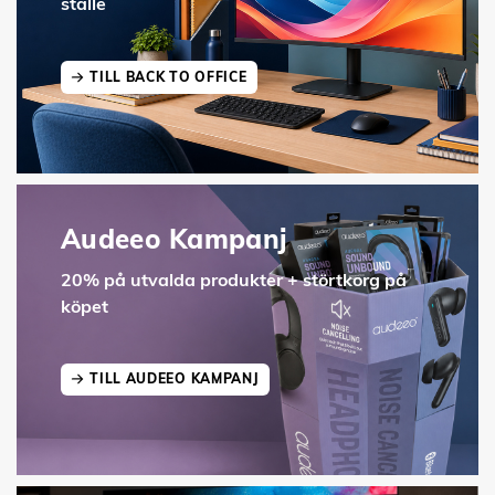
ställe
TILL BACK TO OFFICE
Audeeo Kampanj
20% på utvalda produkter + störtkorg på
köpet
TILL AUDEEO KAMPANJ