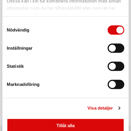
Dessa kan i sin tur kombinera informationen med annan
information som du har tillhandahållit eller som de har
samlat in när du har använt deras tjänster.
Samtyckesval
Nödvändig
Inställningar
Tillbaka till vardagen
Ladda upp inför hösten med ett handplockat sortiment av
Statistik
produkter utvalda för säsongens efterfrågan och
affärsmöjligheter.
Marknadsföring
Visa detaljer
Tillåt alla