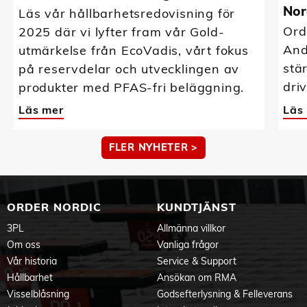
Nor
Läs vår hållbarhetsredovisning för
Ord
2025 där vi lyfter fram vår Gold-
And
utmärkelse från EcoVadis, vårt fokus
stä
på reservdelar och utvecklingen av
driv
produkter med PFAS-fri beläggning.
Läs mer
Läs
FLER NYHETER >
ORDER NORDIC
KUNDTJÄNST
3PL
Allmänna villkor
Om oss
Vanliga frågor
Vår historia
Service & Support
Hållbarhet
Ansökan om RMA
Visselblåsning
Godsefterlysning & Felleverans