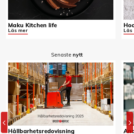
Maku Kitchen life
Hoo
Läs mer
Läs
Senaste
nytt
Hållbarhetsredovisning
And