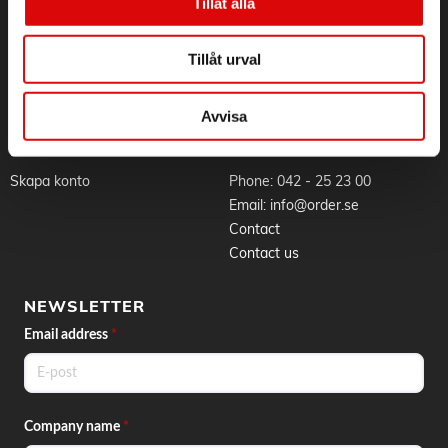
Sustainability
Application for RMA
Tillåt alla
Whistleblowing
Goods & delivery
Work at Order
Privacy Policy
Tillåt urval
Brands
About cookies
News
Avvisa
BLI KUND
CONTACT
Skapa konto
Phone:
042 - 25 23 00
Email:
info@order.se
Contact
Contact us
NEWSLETTER
Email address
*
Company name
*