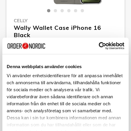
CELLY
Wally Wallet Case iPhone 16
Black
Article no:
A12931
RSP: 229,00 kr
MPN:
WALLY1078
Denna webbplats använder cookies
Show all products of Celly
Vi använder enhetsidentifierare för att anpassa innehållet
och annonserna till användarna, tillhandahålla funktioner
för sociala medier och analysera vår trafik. Vi
Specification
vidarebefordrar även sådana identifierare och annan
information från din enhet till de sociala medier och
annons- och analysföretag som vi samarbetar med.
Description
Dessa kan i sin tur kombinera informationen med annan
information som du har tillhandahållit eller som de har
Article no:
A12931