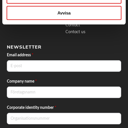
BLI KUND
CONTACT
Skapa konto
Phone:
042 - 25 23 00
Avvisa
Email:
info@order.se
Contact
Contact us
NEWSLETTER
Email address
*
Company name
*
Corporate identity number
*