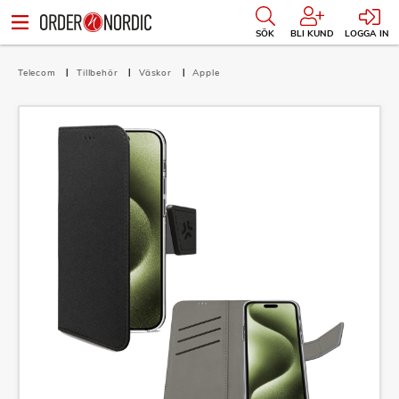
SÖK
BLI KUND
LOGGA IN
Telecom
Tillbehör
Väskor
Apple