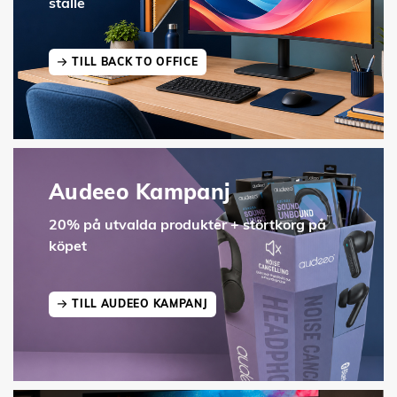
ställe
TILL BACK TO OFFICE
Audeeo Kampanj
20% på utvalda produkter + störtkorg på
köpet
TILL AUDEEO KAMPANJ