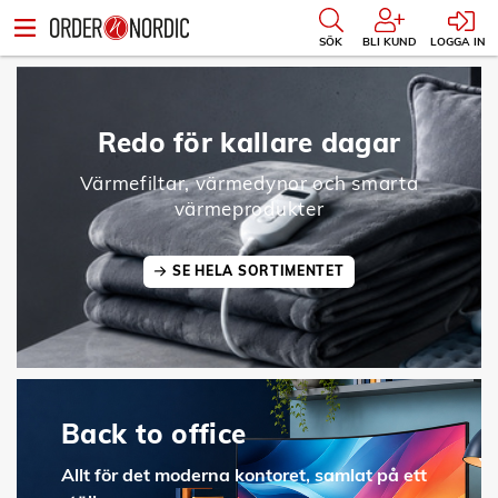
SÖK
BLI KUND
LOGGA IN
Redo för kallare dagar
Värmefiltar, värmedynor och smarta
värmeprodukter
SE HELA SORTIMENTET
Back to office
Allt för det moderna kontoret, samlat på ett