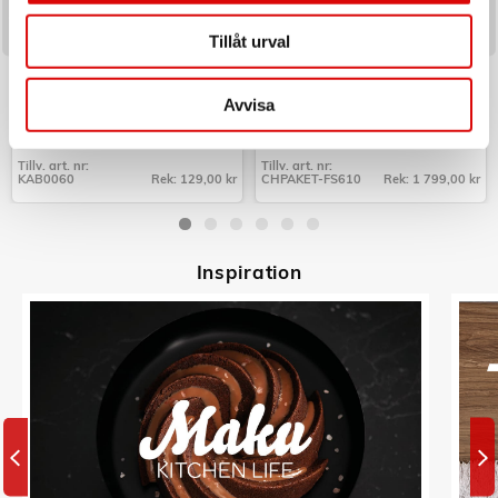
Tillåt urval
LOGILINK
CHAMPION
Cable box - Kabelgömma Small
Paket Frukostserie Creme White
Svart
Series
Avvisa
Art nr:
Art nr:
KAB0060
CHPAKET-FS610
Tillv. art. nr:
Tillv. art. nr:
KAB0060
Rek: 129,00 kr
CHPAKET-FS610
Rek: 1 799,00 kr
Tillv. art. nr:
Tillv. art. nr:
KAB0060
CHPAKET-FS610
Inspiratio
n