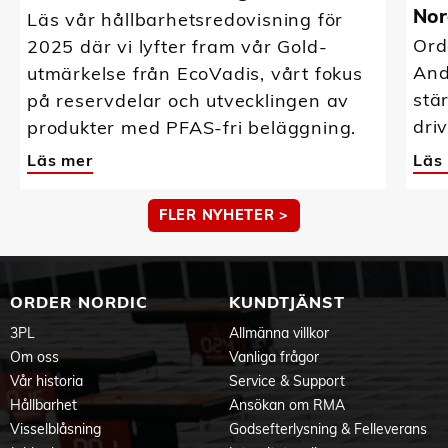
Nor
Läs vår hållbarhetsredovisning för
Ord
2025 där vi lyfter fram vår Gold-
And
utmärkelse från EcoVadis, vårt fokus
stä
på reservdelar och utvecklingen av
driv
produkter med PFAS-fri beläggning.
Läs mer
Läs
FLER NYHETER >
ORDER NORDIC
KUNDTJÄNST
3PL
Allmänna villkor
Om oss
Vanliga frågor
Vår historia
Service & Support
Hållbarhet
Ansökan om RMA
Visselblåsning
Godsefterlysning & Felleverans