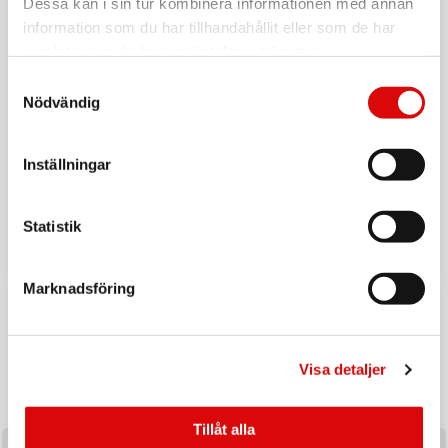
Dessa kan i sin tur kombinera informationen med annan
information som du har tillhandahållit eller som de har
samlat in när du har använt deras tjänster.
Samtyckesval
Nödvändig
Inställningar
Tillbaka till vardagen
Ladda upp inför hösten med ett handplockat sortiment av
Statistik
produkter utvalda för säsongens efterfrågan och
affärsmöjligheter.
Marknadsföring
KAMPANJ
Visa detaljer
Tillåt alla