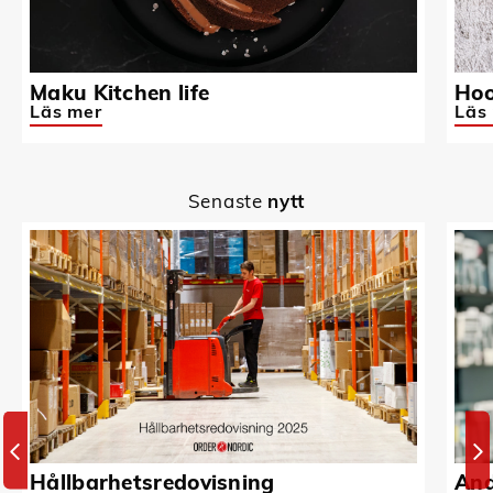
Maku Kitchen life
Hoo
Läs mer
Läs
Senaste
nytt
Hållbarhetsredovisning
And