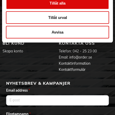
Tillåt alla
Hållbarhet
Ansökan om RMA
Visselblåsning
Godsefterlysning & Felleverans
Jobba hos oss
Integritetspolicy
Tillåt urval
Aktuellt på Order
Om cookies
Varumärken
Avvisa
BLI KUND
KONTAKTA OSS
Skapa konto
Telefon:
042 - 25 23 00
Email:
info@order.se
Kontaktinformation
Kontaktformulär
NYHETSBREV & KAMPANJER
Email address
*
Företagsnamn
*