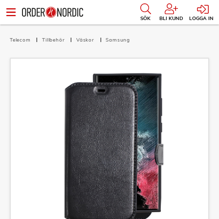
SÖK
BLI KUND
LOGGA IN
Telecom
Tillbehör
Väskor
Samsung