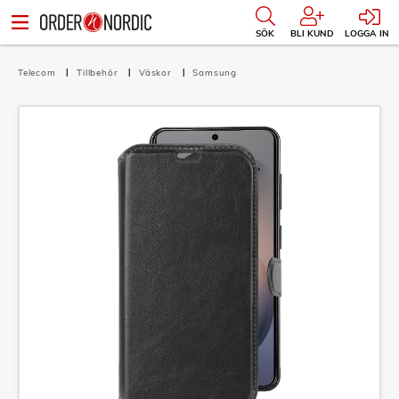
SÖK
BLI KUND
LOGGA IN
Telecom
Tillbehör
Väskor
Samsung