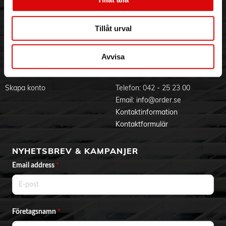
Visselblåsning
Godsefterlysning & Felleverans
Jobba hos oss
Integritetspolicy
Tillåt urval
Aktuellt på Order
Om cookies
Varumärken
Avvisa
BLI KUND
KONTAKTA OSS
Skapa konto
Telefon:
042 - 25 23 00
Email:
info@order.se
Kontaktinformation
Kontaktformulär
NYHETSBREV & KAMPANJER
Email address
*
Företagsnamn
*