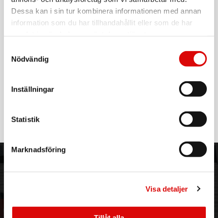
EAN-kod:
Dessa kan i sin tur kombinera informationen med annan
7391091869250
För hel kartong beställ:
5
information som du har tillhandahållit eller som de har
samlat in när du har använt deras tjänster.
Champion 2-in-1 Slim Wallet Case skyddar din mobil mot
tappskador och repor samtidigt som den fungerar som
Samtyckesval
plånbok. Du får plats med fyra betalkort i kortfacken,
Nödvändig
kontanter i sedelfickan samtidigt som locket sitter säkert på
plats med hjälp av ett magnetlås. Det avtagbara mobilskalet
inuti plånboksfodralet är utrustad med magnetfäste och kan
Inställningar
med fördel användas till bilhållare med magnet. Skalet är
Läs mer
också försedd med en snygg gummerad antiglid-yta vilket är
praktiskt om man vill använda skalet utan plånboksfodralet.
Det avtagbara mobilskalet stödjer även trådlös laddning.
Statistik
Specifikationer:
- Smidigt plånboksfodral i slitstarkt konstläder
Marknadsföring
- Stödjer trådlös laddning
- 4 kortfack samt 1 sedelfack
ORDER NORDIC
KUNDTJÄNST
- Magnetstängning
- Avtagbart mobilskal med magnetfäste
3PL
Allmänna villkor
- Färg: Svart
Visa detaljer
Om oss
Vanliga frågor
- Passar till: Samsung Galaxy S26
Vår historia
Service & Support
Hållbarhet
Ansökan om RMA
Tillåt alla