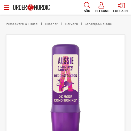
SÖK
BLI KUND
LOGGA IN
Personvård & Hälsa
Tillbehör
Hårvård
Schampo/Balsam