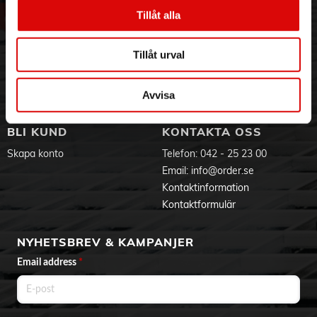
Vår historia
Service & Support
Tillåt alla
Hållbarhet
Ansökan om RMA
Visselblåsning
Godsefterlysning & Felleverans
Tillåt urval
Jobba hos oss
Integritetspolicy
Aktuellt på Order
Om cookies
Varumärken
Avvisa
BLI KUND
KONTAKTA OSS
Skapa konto
Telefon:
042 - 25 23 00
Email:
info@order.se
Kontaktinformation
Kontaktformulär
NYHETSBREV & KAMPANJER
Email address
*