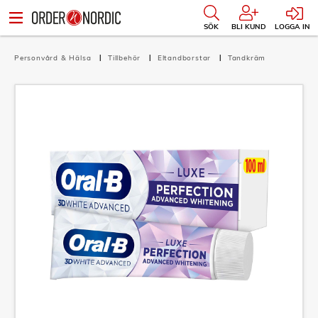
SÖK
BLI KUND
LOGGA IN
Personvård & Hälsa
Tillbehör
Eltandborstar
Tandkräm