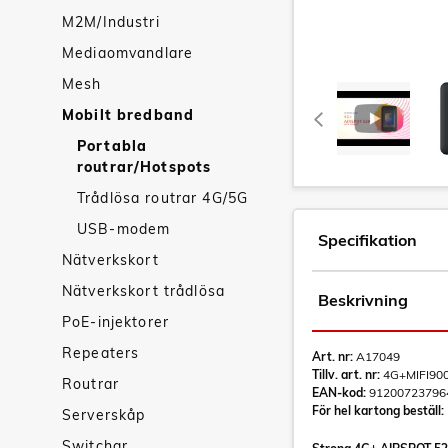
M2M/Industri
Mediaomvandlare
Mesh
Mobilt bredband
Portabla
routrar/Hotspots
Trådlösa routrar 4G/5G
USB-modem
Specifikation
Nätverkskort
Nätverkskort trådlösa
Beskrivning
PoE-injektorer
Repeaters
Art. nr:
A17049
Tillv. art. nr:
4G+MIFI90
Routrar
EAN-kod:
91200723796
För hel kartong beställ:
Serverskåp
Switchar