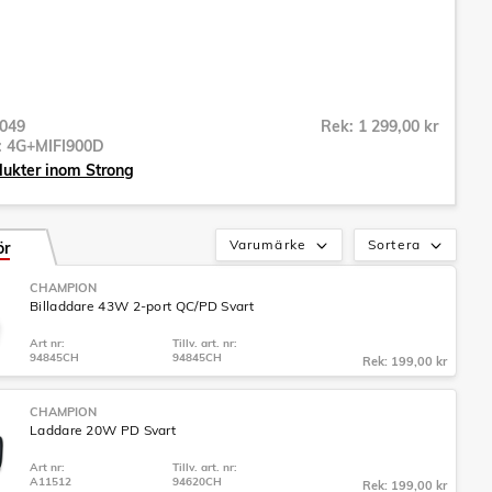
049
Rek: 1 299,00 kr
r:
4G+MIFI900D
dukter inom Strong
Varumärke
Sortera
ör
CHAMPION
Billaddare 43W 2-port QC/PD Svart
Art nr:
Tillv. art. nr:
94845CH
94845CH
Rek: 199,00 kr
CHAMPION
Laddare 20W PD Svart
Art nr:
Tillv. art. nr:
A11512
94620CH
Rek: 199,00 kr