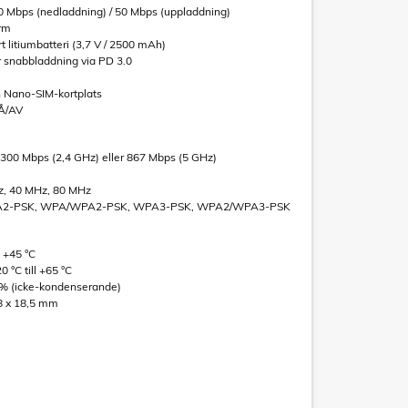
0 Mbps (nedladdning) / 50 Mbps (uppladdning)
rm
t litiumbatteri (3,7 V / 2500 mAh)
r snabbladdning via PD 3.0
 Nano-SIM-kortplats
PÅ/AV
l 300 Mbps (2,4 GHz) eller 867 Mbps (5 GHz)
z, 40 MHz, 80 MHz
WPA2-PSK, WPA/WPA2-PSK, WPA3-PSK, WPA2/WPA3-PSK
l +45 °C
 °C till +65 °C
95 % (icke-kondenserande)
68 x 18,5 mm