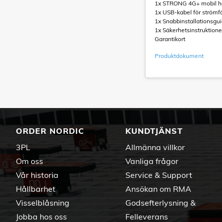
1x STRONG 4G+ mobil h
1x USB-kabel för strömfö
1x Snabbinstallationsgu
1x Säkerhetsinstruktione
Garantikort
Produktdokument
ORDER NORDIC
KUNDTJÄNST
3PL
Allmänna villkor
Om oss
Vanliga frågor
Vår historia
Service & Support
Hållbarhet
Ansökan om RMA
Visselblåsning
Godsefterlysning &
Jobba hos oss
Felleverans