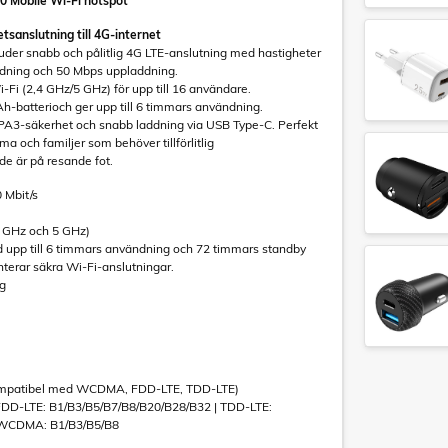
 Mobile Wi-Fi hotspot
tsanslutning till 4G-internet
uder snabb och pålitlig 4G LTE-anslutning med hastigheter
ddning och 50 Mbps uppladdning.
Fi (2,4 GHz/5 GHz) för upp till 16 användare.
h-batterioch ger upp till 6 timmars användning.
PA3-säkerhet och snabb laddning via USB Type-C. Perfekt
a och familjer som behöver tillförlitlig
de är på resande fot.
0 Mbit/s
4 GHz och 5 GHz)
 upp till 6 timmars användning och 72 timmars standby
terar säkra Wi-Fi-anslutningar.
ng
Kompatibel med WCDMA, FDD-LTE, TDD-LTE)
FDD-LTE: B1/B3/B5/B7/B8/B20/B28/B32 | TDD-LTE:
 WCDMA: B1/B3/B5/B8