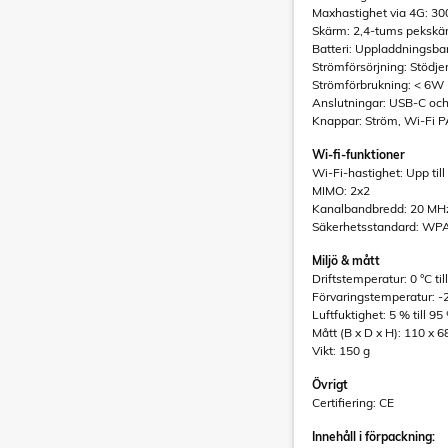
Maxhastighet via 4G: 30
Skärm: 2,4-tums pekskä
Batteri: Uppladdningsbar
Strömförsörjning: Stödje
Strömförbrukning: < 6W
Anslutningar: USB-C och
Knappar: Ström, Wi-Fi 
Wi-fi-funktioner
Wi-Fi-hastighet: Upp til
MIMO: 2x2
Kanalbandbredd: 20 MH
Säkerhetsstandard: 
Miljö & mått
Driftstemperatur: 0 °C til
Förvaringstemperatur: -20
Luftfuktighet: 5 % till 
Mått (B x D x H): 110 x 
Vikt: 150 g
Övrigt
Certifiering: CE
Innehåll i förpackning: