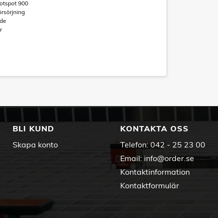
otspot 900
rsörjning
ide
r
BLI KUND
KONTAKTA OSS
Skapa konto
Telefon:
042 - 25 23 00
Email:
info@order.se
Kontaktinformation
Kontaktformulär