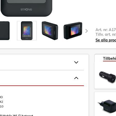
Art. nr:
A17
Tillv. art. n
Se alla pro
Tillbeh
0D
42
10