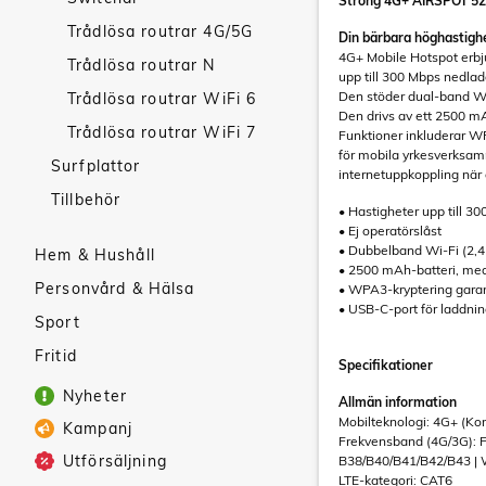
Strong 4G+ AIRSPOT 520
Trådlösa routrar 4G/5G
Din bärbara höghastighe
4G+ Mobile Hotspot erbj
Trådlösa routrar N
upp till 300 Mbps nedla
Den stöder dual-band Wi-
Trådlösa routrar WiFi 6
Den drivs av ett 2500 mA
Trådlösa routrar WiFi 7
Funktioner inkluderar W
för mobila yrkesverksamm
Surfplattor
internetuppkoppling när 
Tillbehör
• Hastigheter upp till 30
• Ej operatörslåst
• Dubbelband Wi-Fi (2,
Hem & Hushåll
• 2500 mAh-batteri, med
Personvård & Hälsa
• WPA3-kryptering garan
• USB-C-port för laddni
Sport
Fritid
Specifikationer
Nyheter
Allmän information
Mobilteknologi: 4G+ (
Kampanj
Frekvensband (4G/3G): 
Utförsäljning
B38/B40/B41/B42/B43 |
LTE-kategori: CAT6