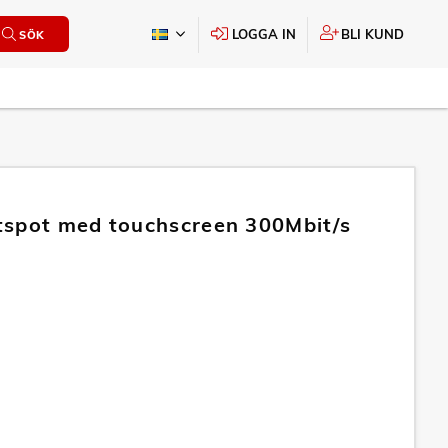
LOGGA IN
BLI KUND
SÖK
spot med touchscreen 300Mbit/s