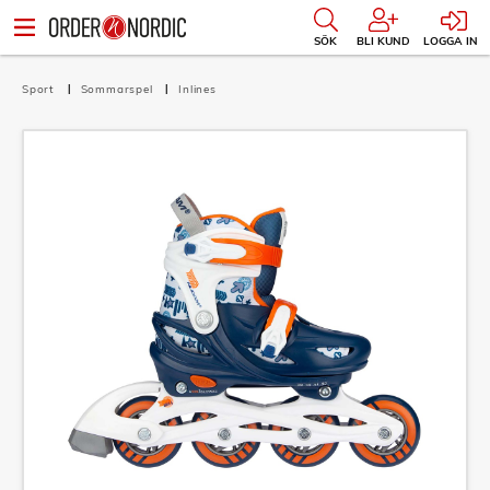
SÖK
BLI KUND
LOGGA IN
Sport
Sommarspel
Inlines