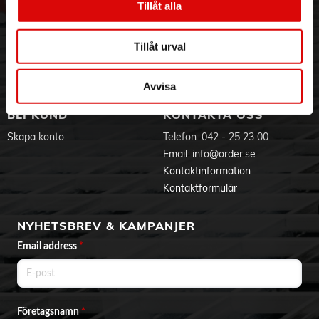
Tillåt alla
Hållbarhet
Ansökan om RMA
Visselblåsning
Godsefterlysning & Felleverans
Jobba hos oss
Integritetspolicy
Tillåt urval
Aktuellt på Order
Om cookies
Varumärken
Avvisa
BLI KUND
KONTAKTA OSS
Skapa konto
Telefon:
042 - 25 23 00
Email:
info@order.se
Kontaktinformation
Kontaktformulär
NYHETSBREV & KAMPANJER
Email address
*
Företagsnamn
*