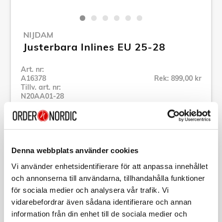
NIJDAM
Justerbara Inlines EU 25-28
Art. nr:
A16378
Rek: 899,00 kr
Tillv. art. nr:
N20AA01-28
Se alla produkter inom Nijdam
Specifikation
Denna webbplats använder cookies
Vi använder enhetsidentifierare för att anpassa innehållet
och annonserna till användarna, tillhandahålla funktioner
Beskrivning
för sociala medier och analysera vår trafik. Vi
vidarebefordrar även sådana identifierare och annan
Art. nr:
A16378
information från din enhet till de sociala medier och
Tillv. art. nr:
N20AA01-