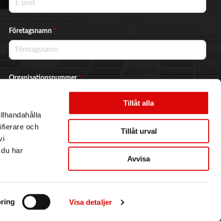
Företagsnamn
*
Organisationsnummer
*
Tillåt alla
illhandahålla
Ja, jag vill prenumerera på nyhetsbrevet.
ifierare och
Tillåt urval
vi
 du har
Avvisa
Skicka
ring
Visa detaljer