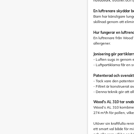
huvudvärk, trötthet och s
En luftrenare skyddar b
Barn har känsligare lung
skillnad genom att elimin
Hur fungerar en luftren
En luftrenare från Wood’
allergener.
Jonisering gör partiklar
- Luften sugs in genom en
- Luftpartiklarna får en s
Patenterad och svenskti
- Tack vare den patenter
- Filtret är konstruerat a
- Denna teknik gör att all
Wood's AL 310 tar snabb
Wood’s AL 310 kombinerar
274 m³/h för pollen, vilke
Utöver sin kraftfulla re
ett smart val både för mi