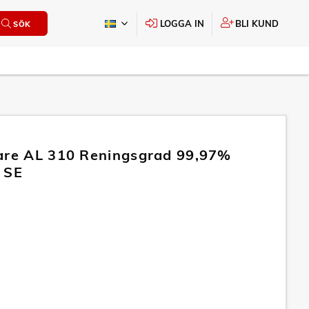
LOGGA IN
BLI KUND
SÖK
are AL 310 Reningsgrad 99,97%
 SE