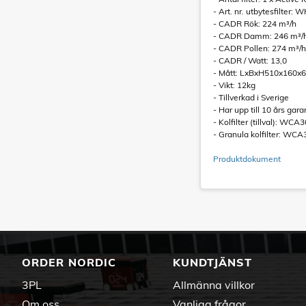
- Art. nr. utbytesfilter
- CADR Rök: 224 m³/h
- CADR Damm: 246 m³/
- CADR Pollen: 274 m³/h
- CADR / Watt: 13,0
- Mått: LxBxH510x160
- Vikt: 12kg
- Tillverkad i Sverige
- Har upp till 10 års gara
- Kolfilter (tillval): WC
- Granula kolfilter: WC
Produktdokument
ORDER NORDIC
KUNDTJÄNST
3PL
Allmänna villkor
Om oss
Vanliga frågor