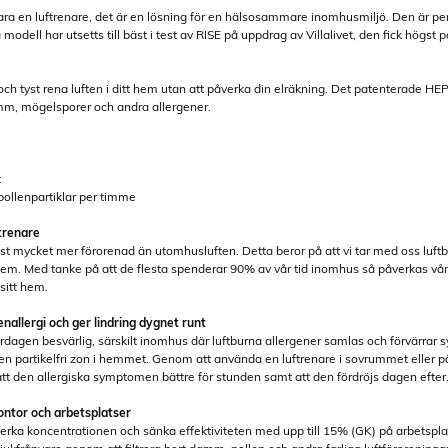
a en luftrenare, det är en lösning för en hälsosammare inomhusmiljö. Den är perfek
modell har utsetts till bäst i test av RISE på uppdrag av Villalivet, den fick högs
tyst rena luften i ditt hem utan att påverka din elräkning. Det patenterade HEPA-f
amm, mögelsporer och andra allergener.
t
pollenpartiklar per timme
trenare
ast mycket mer förorenad än utomhusluften. Detta beror på att vi tar med oss luf
a hem. Med tanke på att de flesta spenderar 90% av vår tid inomhus så påverkas vår
 sitt hem.
nallergi och ger lindring dygnet runt
ardagen besvärlig, särskilt inomhus där luftburna allergener samlas och förvärra
 en partikelfri zon i hemmet. Genom att använda en luftrenare i sovrummet eller på p
att den allergiska symptomen bättre för stunden samt att den fördröjs dagen efter
kontor och arbetsplatser
åverka koncentrationen och sänka effektiviteten med upp till 15% (GK) på arbetspl