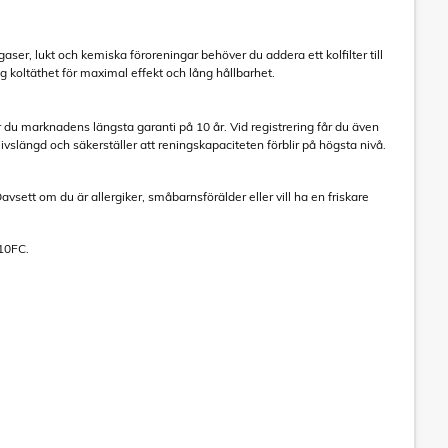
aser, lukt och kemiska föroreningar behöver du addera ett kolfilter till
koltäthet för maximal effekt och lång hållbarhet.
 du marknadens längsta garanti på 10 år. Vid registrering får du även
livslängd och säkerställer att reningskapaciteten förblir på högsta nivå.
Oavsett om du är allergiker, småbarnsförälder eller vill ha en friskare
310FC.