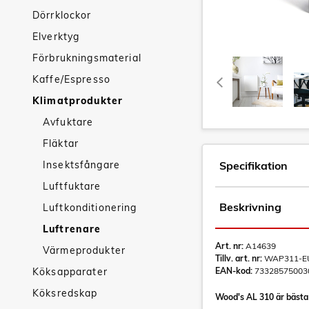
Dörrklockor
Elverktyg
Förbrukningsmaterial
Kaffe/Espresso
Klimatprodukter
Avfuktare
Fläktar
Insektsfångare
Specifikation
Luftfuktare
Beskrivning
Luftkonditionering
Luftrenare
Art. nr:
A14639
Värmeprodukter
Tillv. art. nr:
WAP311-E
Köksapparater
EAN-kod:
73328575003
Köksredskap
Wood's AL 310 är bästa