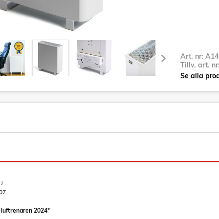
Art. nr:
A14
Tillv. art. n
Se alla pro
U
07
 luftrenaren 2024*