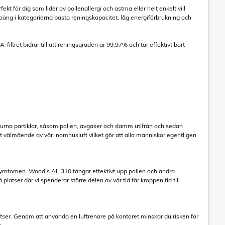
t för dig som lider av pollenallergi och astma eller helt enkelt vill
t poäng i kategorierna bästa reningskapacitet, låg energiförbrukning och
iltret bidrar till att reningsgraden är 99,97% och tar effektivt bort
tburna partiklar, såsom pollen, avgaser och damm utifrån och sedan
t välmående av vår inomhusluft vilket gör att alla människor egentligen
r symtomen. Wood’s AL 310 fångar effektivt upp pollen och andra
latser där vi spenderar större delen av vår tid får kroppen tid till
.
atser. Genom att använda en luftrenare på kontoret minskar du risken för