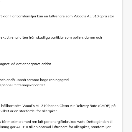
.
rtiklar. För barnfamiljer kan en luftrenare som Wood’s AL 310 göra stor
ektivt rena luften från skadliga partiklar som pollen, damm och
magnet, då det är negativt laddat.
ter och ändå uppnå samma höga reningsgrad.
ptionell filtreringskapacitet.
h hållbart sätt. Wood’s AL 310 har en Clean Air Delivery Rate (CADR) på
lket är en stor fördel för allergiker.
 får maximalt med ren luft per energiförbrukad watt. Detta gör den till
ing gör AL 310 till en optimal luftrenare för allergiker, barnfamiljer