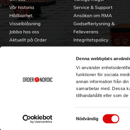
Vår historia
Service & Support
Hållbarhet
Ansökan om RMA
Visselblåsning
Godsefterlysning &
Jobba hos oss
Felleverans
Aktuellt på Order
Integritetspolicy
Varumärken
Om cookies
Denna webbplats använde
Vi använder enhetsidentifie
funktioner för sociala medi
annan information från din
samarbetar med. Dessa kan
tillhandahållit eller som d
Samtyckesval
Nödvändig