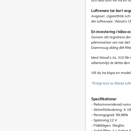
och alla som vill ha en
Luftrenare tar bort avga
Avgaser, cigarettrök och 
din luftrenare. Wood’s C
En investering i hälsa oc
Genom att registrera din
påminnelser om när det är
Dammsug aldrig ditt filt
Med Wood’s AL 310 får du 
arbetsmiljö är detta den 
Vill du ha köpa en model
*Enligt test av Bästa luf
Specifikationer
- Rekommenderad rumss
- Strömförbrukning: 4-
- Reningsgrad: 99,98%
- Spänning:12 V
- Fläktlägen: Steglös
- Antal filter: 1 x Active