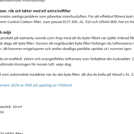
 hälsosammare inomhusmiljö.
ser, rök och lukter med ett extra kolfilter
matos vanliga problem som påverkar inomhusluften. För att effektivt filtrera bort g
hem Control Carbon-filter, som passar ELFI 300, AL 310 och GRAN 900, har en hög 
h miljö
 produkt på warranty-woods.com ihop med att du byter filtret var sjätte månad får
 dags att byta filter. Genom att regelbundet byta filter förlänger du luftrenarens 
er, då kommer mögelsporer och andra skadliga partiklar spridas ut i rummet igen.
en kraftfull, stilren och energieffektiv luftrenare som förbättrar din livskvalitet. 
ultimata lösningen för renare luft, varje dag.
l som automatisk meddelar när du ska byta filter, då ska du kolla på Wood’s AL 
trenare 2024 av RISE på uppdrag av Villalivet
torlek: 19 m²
19W
 ION HEPA filter