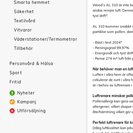
Smarta hemmet
Wood’s AL 310 är inte bar
andas renare luft. Denna 
Säkerhet
tyst drift*.
Textilvård
AL 310 kommer snabbt och 
Vitvaror
partiklar som pollen, d
Väderstationer/Termometrar
- Bäst i test 2024*
- Reningsgrad 99,97%
Tillbehör
- Energisnål och tyst drif
- Renar 274 m³ luft från 
Personvård & Hälsa
När behöver man en luf
Sport
Luften i våra hem är oft
cirkulerar de runt i vår
Fritid
är i behov av luftrenare i
Nyheter
Luftrenare minskar polle
Pollenallergi kan göra v
Kampanj
allergener, vilket skapar
Utförsäljning
återhämtning vilket gör 
Perfekt luftrenare för 
Dålig luftkvalitet kan p