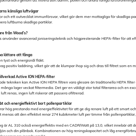
jukfrånvaro genom att filtrera bort damm, pollen och andra farliga luftföroreningar
arns känsliga luftvägar
or och ett outvecklat immunförsvar, vilket gör dem mer mottagliga för skadliga pa
era luftburna skadliga partiklar.
are från Wood’s?
s använder avancerad joniseringsteknik och högpresterande HEPA-filter för att eff
na lättare att fånga
 tyst och energisnål fläkt.
vag positiv laddning, vilket gör att de klumpar ihop sig och dras till filtret som en 
llverkad Active ION HEPA-filter
ade tekniken kan Active ION HEPA filtren vara glesare än traditionella HEPA fil
v många lager veckat filtermedia. Det ger en väldigt stor total filterarea och en exce
 luft renas, ingen luft riskerar att passera ofiltrerad.
t och energieffektivt bort pollenpartiklar
 hög prestanda med energieffektivitet för att ge dig renare luft på ett smart oc
t menas att den effektivt renar 274 kubikmeter luft per timme från pollenpartiklar, vi
ning är AL 310 också energieffektiv med en CADR/Watt på 13,0, vilket innebär att du
ljön och din plånbok. Kombinationen av hög reningskapacitet och låg energiförbrukn