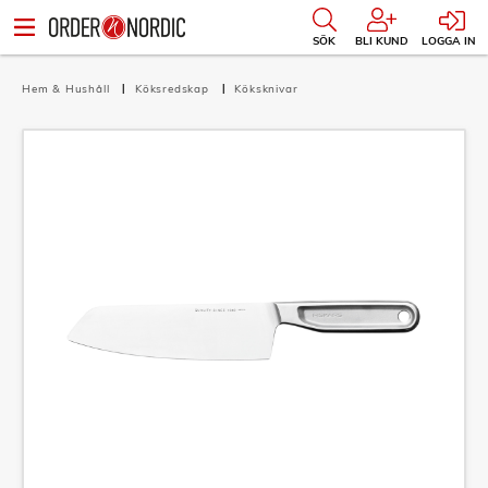
SÖK
BLI KUND
LOGGA IN
Hem & Hushåll
Köksredskap
Köksknivar