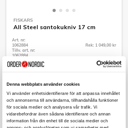
FISKARS
All Steel santokukniv 17 cm
Art. nr:
1062884
Rek: 1 049,00 kr
Tillv. art. nr:
1062884
Se alla produkter inom Fiskars
Denna webbplats använder cookies
Specifikation
Vi använder enhetsidentifierare för att anpassa innehållet
och annonserna till användarna, tillhandahålla funktioner
Beskrivning
för sociala medier och analysera vår trafik. Vi
vidarebefordrar även sådana identifierare och annan
Art. nr:
1062884
information från din enhet till de sociala medier och
Tillv. art. nr:
1062884
annons- och analysföretag som vi samarbetar med.