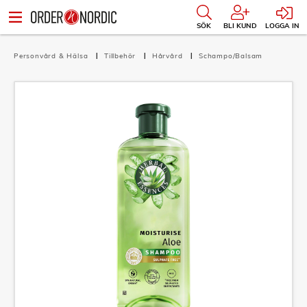
SÖK
BLI KUND
LOGGA IN
Personvård & Hälsa
Tillbehör
Hårvård
Schampo/Balsam