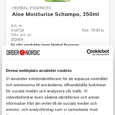
HERBAL ESSENCES
Aloe Moisturise Schampo, 350ml
Art. nr:
A16718
Rek: 79,00 kr
Tillv. art. nr:
202404
Se alla produkter inom Herbal Essences
Specifikation
Denna webbplats använder cookies
Vi använder enhetsidentifierare för att anpassa innehållet
Beskrivning
och annonserna till användarna, tillhandahålla funktioner
för sociala medier och analysera vår trafik. Vi
vidarebefordrar även sådana identifierare och annan
Art. nr:
A16718
Tillv. art. nr:
202404
information från din enhet till de sociala medier och
EAN-kod:
annons- och analysföretag som vi samarbetar med.
8700216202404