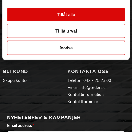
inställningarna för att cirkulera luften i dina rum året om.
3PL
Allmänna villkor
Om oss
Vanliga frågor
Njut av en behaglig bris
Tillåt alla
Tack vare Natural Breeze-funktionen med dynamiska
Vår historia
Service & Support
fläkthastighetsinställningar kan du njuta av en härlig bris i
Hållbarhet
Ansökan om RMA
alla rum i ditt hem.
Tillåt urval
Visselblåsning
Godsefterlysning & Felleverans
Jobba hos oss
Integritetspolicy
Specifikationer
Avvisa
Aktuellt på Order
Om cookies
Avsedd användning: Inomhus
Varumärken
Genomsnittlig livslängd (2,7 h/dag): 15 år
Bibehållet ljusflöde: 70%
BLI KUND
KONTAKTA OSS
Antal tändcykler: 15 000
Skapa konto
Telefon:
042 - 25 23 00
Särskilt utformad för:
- Sovrum
Email:
info@order.se
- Vardagsrum
Kontaktinformation
- Matrum
Kontaktformulär
- Kök
- Hemmakontor
NYHETSBREV & KAMPANJER
EyeComfort: Ja
Email address
*
Fler egenskaper: