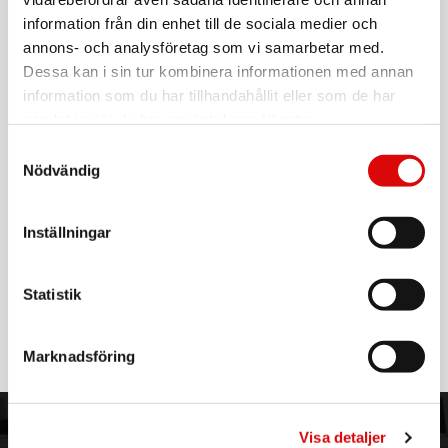
information från din enhet till de sociala medier och
annons- och analysföretag som vi samarbetar med.
Art. nr:
A11689
Tillv. art. nr:
Dessa kan i sin tur kombinera informationen med annan
929003352601
information som du har tillhandahållit eller som de har
EAN-kod:
samlat in när du har använt deras tjänster.
8720169260641
För hel kartong beställ:
4
Samtyckesval
Nödvändig
Philips Amigo takfläktslampa 42+20 W
Kombinera anpassningsbart ljus med en behaglig bris med
Philips takfläkt med LED-belysning, där en fjärrkontroll ingår.
Inställningar
Ställ in önskad atmosfär med enkelhet
Styr din belysning enkelt, var du än befinner dig
Statistik
Läs mer
• 3 000/4 400/6 500 K
• Vit
• Dimbar; Fjärrkontroll
Marknadsföring
• 2677 m3/h
• 56 dB
Använd året om
ORDER NORDIC
KUNDTJÄNST
Visa detaljer
Med driftlägen för både sommar och vinter får du de bästa