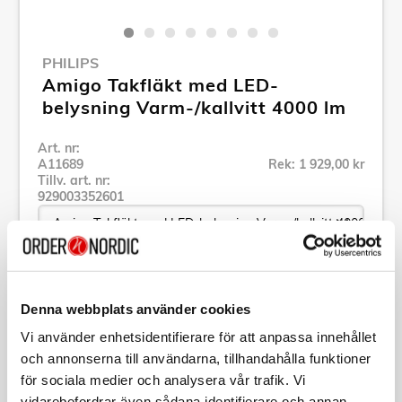
PHILIPS
Amigo Takfläkt med LED-
belysning Varm-/kallvitt 4000 lm
Art. nr:
A11689
Rek: 1 929,00 kr
Tillv. art. nr:
929003352601
Se alla produkter inom Philips
Denna webbplats använder cookies
Vi använder enhetsidentifierare för att anpassa innehållet
Specifikation
och annonserna till användarna, tillhandahålla funktioner
för sociala medier och analysera vår trafik. Vi
Beskrivning
vidarebefordrar även sådana identifierare och annan