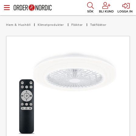
SÖK
BLI KUND
LOGGA IN
Hem & Hushåll
Klimatprodukter
Fläktar
Takfläktar