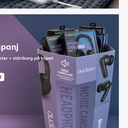
panj
ter + störtkorg på köpet
J