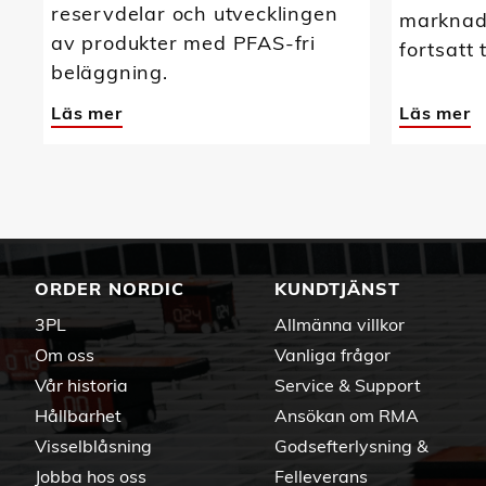
reservdelar och utvecklingen
marknads
av produkter med PFAS-fri
fortsatt 
beläggning.
Läs mer
Läs mer
ORDER NORDIC
KUNDTJÄNST
3PL
Allmänna villkor
Om oss
Vanliga frågor
Vår historia
Service & Support
Hållbarhet
Ansökan om RMA
Visselblåsning
Godsefterlysning &
Jobba hos oss
Felleverans