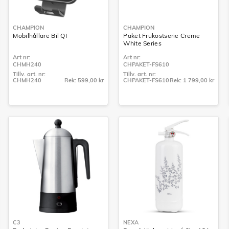
CHAMPION
CHAMPION
Mobilhållare Bil QI
Paket Frukostserie Creme
White Series
Art nr:
Art nr:
CHMH240
CHPAKET-FS610
Tillv. art. nr:
Tillv. art. nr:
CHMH240
Rek: 599,00 kr
CHPAKET-FS610
Rek: 1 799,00 kr
Tillv. art. nr:
Tillv. art. nr:
CHMH240
CHPAKET-FS610
C3
NEXA