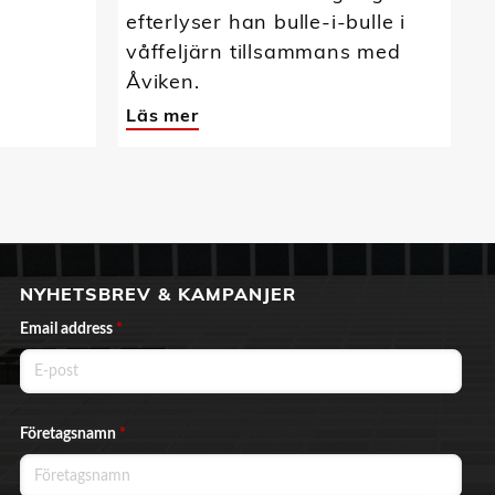
efterlyser han bulle-i-bulle i
våffeljärn tillsammans med
Åviken.
Läs mer
NYHETSBREV & KAMPANJER
Email address
*
Företagsnamn
*