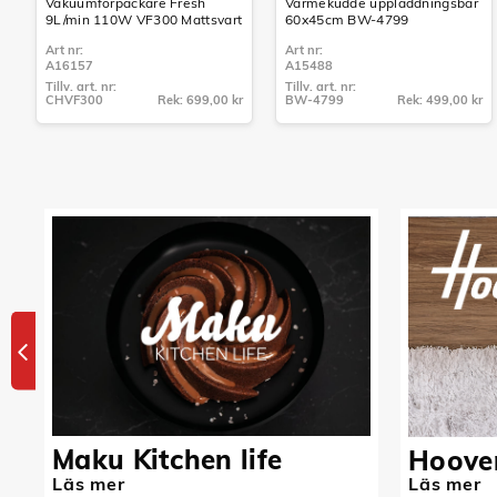
Vakuumförpackare Fresh
Värmekudde uppladdningsbar
9L/min 110W VF300 Mattsvart
60x45cm BW-4799
Art nr:
Art nr:
A16157
A15488
Tillv. art. nr:
Tillv. art. nr:
CHVF300
Rek: 699,00 kr
BW-4799
Rek: 499,00 kr
Tillv. art. nr:
Tillv. art. nr:
CHVF300
BW-4799
Maku Kitchen life
Hoove
Läs mer
Läs mer