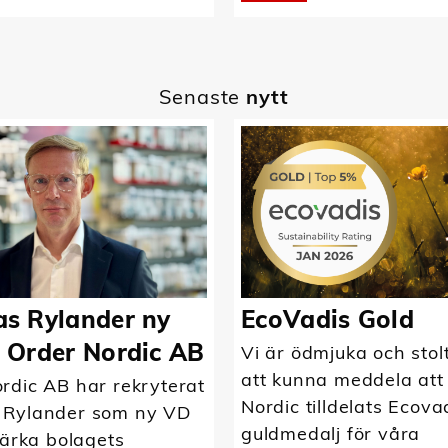
Senaste
nytt
s Rylander ny
EcoVadis Gold
 Order Nordic AB
Vi är ödmjuka och stol
att kunna meddela att
rdic AB har rekryterat
Nordic tilldelats Ecova
 Rylander som ny VD
guldmedalj för våra
tärka bolagets