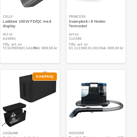
CELLY
PRINCESS
Laddare 100W PD/QC med
Svamptork i 6 Nivåer
display
Termostat
Art nr:
Art nr:
A15891
112380
Tillv. art. nr:
Tillv. art. nr:
TCSCREEN2C1A100
Rek: 899,00 kr
01.112380.01.001
Rek: 699,00 kr
Tillv. art. nr:
Tillv. art. nr:
TCSCREEN2C1A100
01.112380.01.001
KAMPANJ
LOGILINK
HOOVER