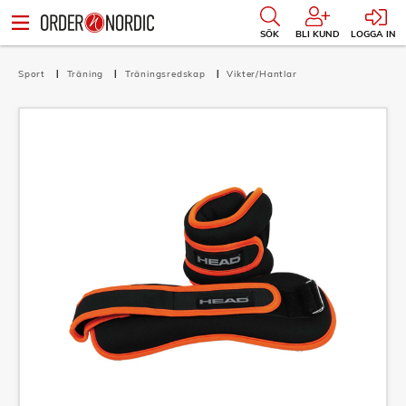
SÖK
BLI KUND
LOGGA IN
Sport
Träning
Träningsredskap
Vikter/Hantlar