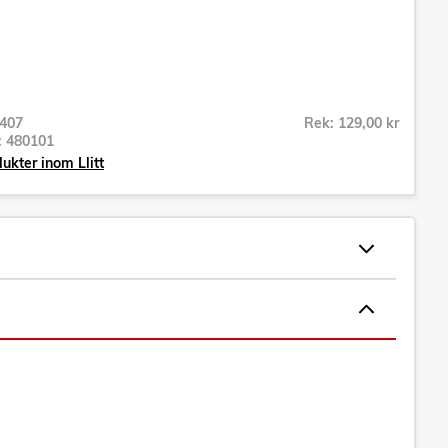
407
Rek: 129,00 kr
r:
480101
ukter inom Llitt