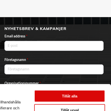
NYHETSBREV & KAMPANJER
Email address
*
Företagsnamn
*
Organisationsnummer
*
Tillåt alla
illhandahålla
Ja, jag vill prenumerera på nyhetsbrevet.
ifierare och
Tillåt urval