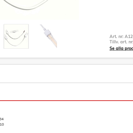
Art. nr:
A12
Tillv. art. n
Se alla prod
34
10