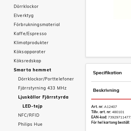
Dörrklockor
Elverktyg
Förbrukningsmaterial
Kaffe/Espresso
Klimatprodukter
Köksapparater
Köksredskap
Smarta hemmet
Specifikation
Dörrklockor/Porttelefoner
Fjärrstyrning 433 MHz
Beskrivning
Ljuskällor Fjärrstyrda
LED-tejp
Art. nr:
A12407
Tillv. art. nr:
480101
NFC/RFID
EAN-kod:
73929711477
För hel kartong beställ:
Philips Hue