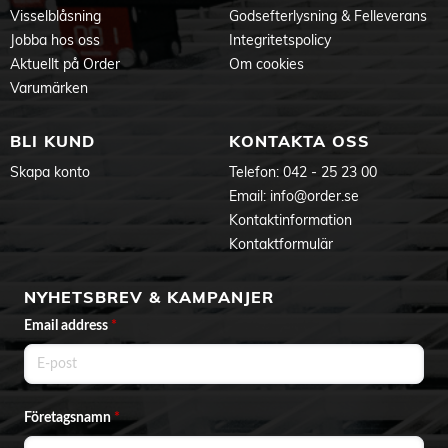
Visselblåsning
Godsefterlysning & Felleverans
Färg och material
Jobba hos oss
Integritetspolicy
Material: Silikon
Aktuellt på Order
Om cookies
Mått och installation
Varumärken
Skyddsklass: III
Montage: Utanpåliggande
Infästning: Självhäftande tejp
BLI KUND
KONTAKTA OSS
Höjd (mm): 4
Skapa konto
Telefon:
042 - 25 23 00
Bredd (mm): 10
Längd (mm): 3000
Email:
info@order.se
Max. längd (m): 6
Kontaktinformation
Min. böjradie (mm): 60
Kontaktformulär
Vikt (kg): 0,45
Produktdokument
NYHETSBREV & KAMPANJER
Manual
Email address
*
Företagsnamn
*