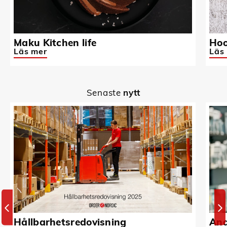
Maku Kitchen life
Hoo
Läs mer
Läs
Senaste
nytt
Hållbarhetsredovisning
And