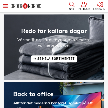
SÖK
BLI KUND
LOGGA IN
Redo för kallare dagar
Värmefiltar, värmedynor och smarta
värmeprodukter
SE HELA SORTIMENTET
Back to office
Allt för det moderna kontoret, samlat på ett