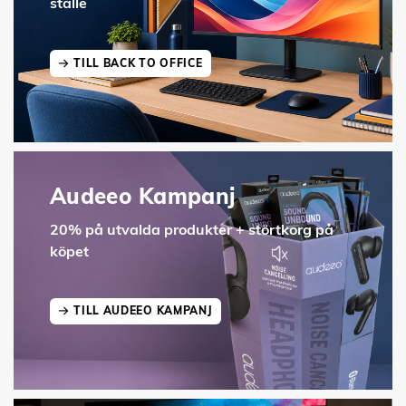
ställe
TILL BACK TO OFFICE
Audeeo Kampanj
20% på utvalda produkter + störtkorg på
köpet
TILL AUDEEO KAMPANJ