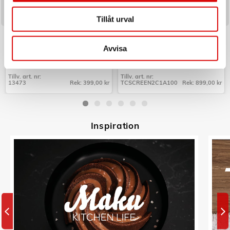
Tillåt urval
NEXA
CELLY
Brandsläckare Linné 2kg 13A
Laddare 100W PD/QC med
display
Avvisa
Art nr:
Art nr:
A10729
A15891
Tillv. art. nr:
Tillv. art. nr:
13473
Rek: 399,00 kr
TCSCREEN2C1A100
Rek: 899,00 kr
Tillv. art. nr:
Tillv. art. nr:
13473
TCSCREEN2C1A100
Inspiratio
n