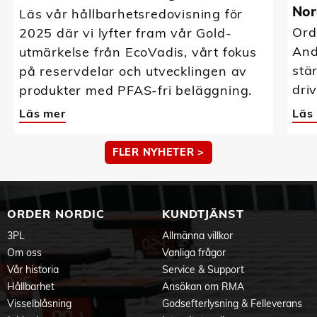
Nor
Läs vår hållbarhetsredovisning för
Ord
2025 där vi lyfter fram vår Gold-
And
utmärkelse från EcoVadis, vårt fokus
stä
på reservdelar och utvecklingen av
driv
produkter med PFAS-fri beläggning.
Läs mer
Läs
FLER NYHETER >
ORDER NORDIC
KUNDTJÄNST
3PL
Allmänna villkor
Om oss
Vanliga frågor
Vår historia
Service & Support
Hållbarhet
Ansökan om RMA
Visselblåsning
Godsefterlysning & Felleverans