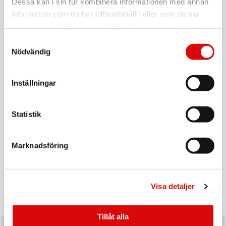
Dessa kan i sin tur kombinera informationen med annan
information som du har tillhandahållit eller som de har
samlat in när du har använt deras tjänster.
Samtyckesval
Nödvändig
Inställningar
Tillbaka till vardagen
Ladda upp inför hösten med ett handplockat sortiment av
Statistik
produkter utvalda för säsongens efterfrågan och
affärsmöjligheter.
Marknadsföring
Visa detaljer
Tillåt alla