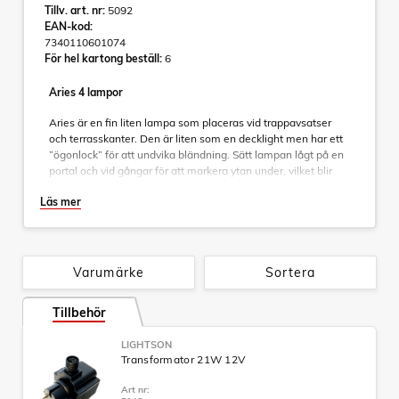
Tillv. art. nr:
5092
EAN-kod:
7340110601074
För hel kartong beställ:
6
Aries 4 lampor
Aries är en fin liten lampa som placeras vid trappavsatser
och terrasskanter. Den är liten som en decklight men har ett
”ögonlock” för att undvika bländning. Sätt lampan lågt på en
portal och vid gångar för att markera ytan under, vilket blir
mycket effektfullt och praktiskt.
Läs mer
Aries funkar bra på alla ställen där du önskar
markeringsljus utan att det tar över
Lampan monteras ofta vertikalt men kan med fördel sitta
horisontellt om ljuset vänds mot något, som plank och kruka.
Varumärke
Sortera
Garden Plug & Play från LightsOn
Ett flexibelt och prisvärt 12-voltsystem (trygg svagström) för
Tillbehör
din trädgård, som du själv enkelt installerar och senare kan
bygga vidare på, upp till 70 meter, om du vill. Lamporna har
LIGHTSON
varmt ljus och skandinavisk design, anpassade för vårt klimat
Transformator 21W 12V
här uppe i norr.
Art nr: