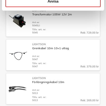
Avvisa
LIGHTSON
Transformator 105W 12V 2m
Art nr:
5045LI
Tillv. art. nr:
5045
Rek: 729,00 kr
LIGHTSON
Grenkabel 10m 10+1 uttag
Art nr:
5047
Tillv. art. nr:
5047
Rek: 379,00 kr
LIGHTSON
Förlängningskabel 10m
Art nr:
5013
Tillv. art. nr:
5013
Rek: 269,00 kr