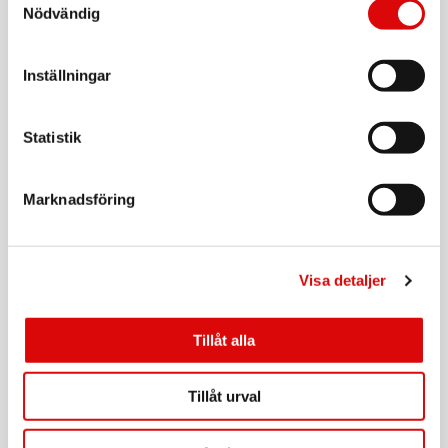
Tillv. art. nr:
Nödvändig
5012
Rek: 169,00 kr
LIGHTSON
Inställningar
Grenkoppling 3 uttag
Art nr:
5011
Statistik
Tillv. art. nr:
5011
Rek: 89,00 kr
Marknadsföring
LIGHTSON
T-koppling
Art nr:
5071
Visa detaljer
Tillv. art. nr:
5071
Rek: 69,00 kr
Tillåt alla
LIGHTSON
Ljussensor/timer max 150W IP44
Tillåt urval
Art nr:
5023LI
Tillv. art. nr:
5023
Rek: 369,00 kr