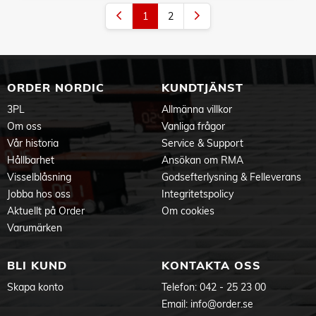
1
2
ORDER NORDIC
KUNDTJÄNST
3PL
Allmänna villkor
Om oss
Vanliga frågor
Vår historia
Service & Support
Hållbarhet
Ansökan om RMA
Visselblåsning
Godsefterlysning & Felleverans
Jobba hos oss
Integritetspolicy
Aktuellt på Order
Om cookies
Varumärken
BLI KUND
KONTAKTA OSS
Skapa konto
Telefon:
042 - 25 23 00
Email:
info@order.se