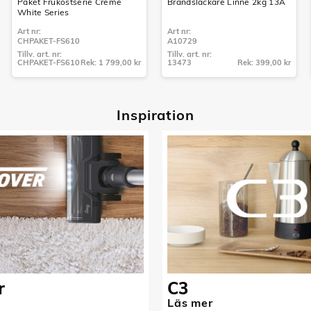
Paket Frukostserie Creme
Brandsläckare Linné 2kg 13A
White Series
Art nr:
Art nr:
CHPAKET-FS610
A10729
Tillv. art. nr:
Tillv. art. nr:
CHPAKET-FS610
Rek: 1 799,00 kr
13473
Rek: 399,00 kr
Tillv. art. nr:
Tillv. art. nr:
CHPAKET-FS610
13473
Inspiratio
n
r
C3
Läs mer