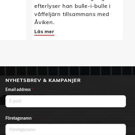
efterlyser han bulle-i-bulle i
våffeljärn tillsammans med
Åviken.
Läs mer
NYHETSBREV & KAMPANJER
Email address
*
Företagsnamn
*