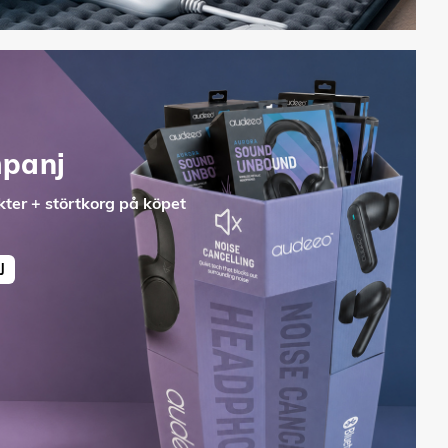
panj
ter + störtkorg på köpet
J