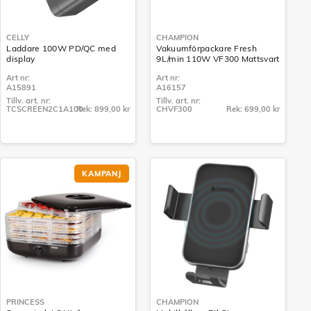
CELLY
CHAMPION
Laddare 100W PD/QC med
Vakuumförpackare Fresh
display
9L/min 110W VF300 Mattsvart
Art nr:
Art nr:
A15891
A16157
Tillv. art. nr:
Tillv. art. nr:
TCSCREEN2C1A100
Rek: 899,00 kr
CHVF300
Rek: 699,00 kr
Tillv. art. nr:
Tillv. art. nr:
TCSCREEN2C1A100
CHVF300
KAMPANJ
PRINCESS
CHAMPION