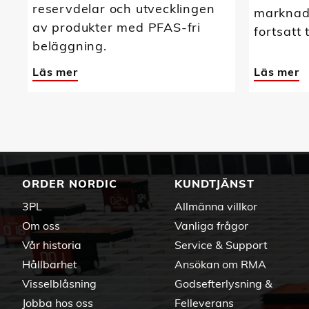
reservdelar och utvecklingen
marknads
av produkter med PFAS-fri
fortsatt 
beläggning.
Läs mer
Läs mer
ORDER NORDIC
KUNDTJÄNST
3PL
Allmänna villkor
Om oss
Vanliga frågor
Vår historia
Service & Support
Hållbarhet
Ansökan om RMA
Visselblåsning
Godsefterlysning &
Jobba hos oss
Felleverans