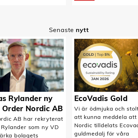
Senaste
nytt
s Rylander ny
EcoVadis Gold
 Order Nordic AB
Vi är ödmjuka och stol
att kunna meddela att
rdic AB har rekryterat
Nordic tilldelats Ecova
 Rylander som ny VD
guldmedalj för våra
tärka bolagets