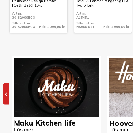
Perkolator Design Borstat
Textil & Fönster-rengöring HS5
Rostfritt stål 10kp
Tvätt/Tork
Art nr:
Art nr:
30-32000ECO
A15451
Tillv. art. nr:
Tillv. art. nr:
30-32000ECO
Rek: 1 099,00 kr
HS500 011
Rek: 1 999,00 kr
Tillv. art. nr:
Tillv. art. nr:
30-32000ECO
HS500 011
Maku Kitchen life
Hoove
Läs mer
Läs mer