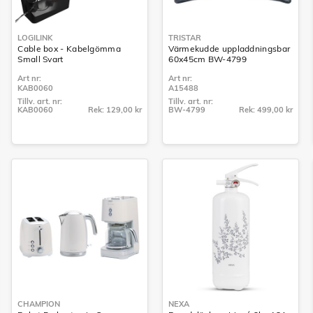
LOGILINK
TRISTAR
Cable box - Kabelgömma
Värmekudde uppladdningsbar
Small Svart
60x45cm BW-4799
Art nr:
Art nr:
KAB0060
A15488
Tillv. art. nr:
Tillv. art. nr:
KAB0060
Rek: 129,00 kr
BW-4799
Rek: 499,00 kr
Tillv. art. nr:
Tillv. art. nr:
KAB0060
BW-4799
CHAMPION
NEXA