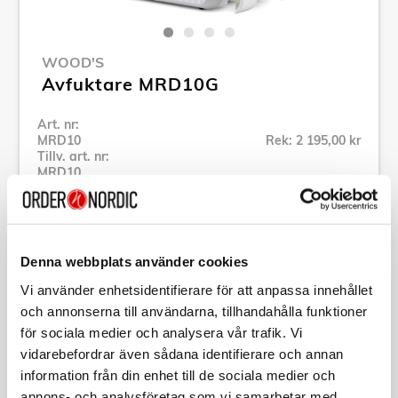
WOOD'S
Avfuktare MRD10G
Art. nr:
MRD10
Rek: 2 195,00 kr
Tillv. art. nr:
MRD10
Se alla produkter inom Wood's
Denna webbplats använder cookies
Specifikation
Vi använder enhetsidentifierare för att anpassa innehållet
och annonserna till användarna, tillhandahålla funktioner
Beskrivning
för sociala medier och analysera vår trafik. Vi
vidarebefordrar även sådana identifierare och annan
Art. nr:
MRD10
information från din enhet till de sociala medier och
Tillv. art. nr:
MRD10
annons- och analysföretag som vi samarbetar med.