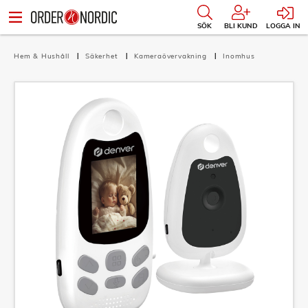
SÖK
BLI KUND
LOGGA IN
Hem & Hushåll
Säkerhet
Kameraövervakning
Inomhus