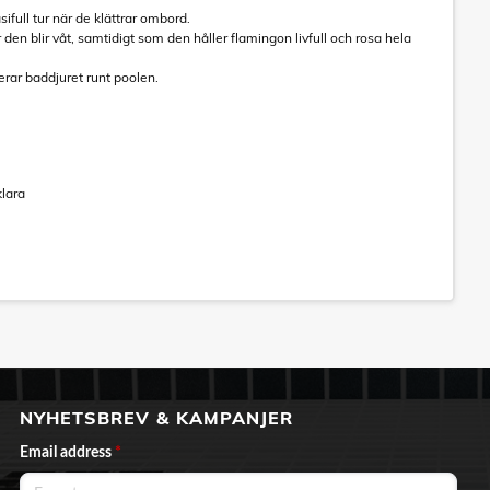
ifull tur när de klättrar ombord.
den blir våt, samtidigt som den håller flamingon livfull och rosa hela
erar baddjuret runt poolen.
klara
NYHETSBREV & KAMPANJER
Email address
*