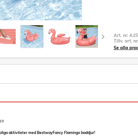
Art. nr:
A15
Tillv. art. n
Se alla pr
19
oliga aktiviteter med BestwayFancy Flamingo baddjur!