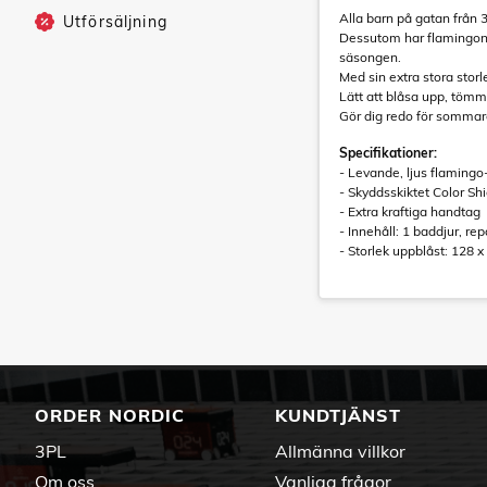
Alla barn på gatan från 3
Utförsäljning
Dessutom har flamingon Co
säsongen.
Med sin extra stora stor
Lätt att blåsa upp, tömm
Gör dig redo för sommar
Specifikationer:
- Levande, ljus flamingo
- Skyddsskiktet Color Shi
- Extra kraftiga handtag
- Innehåll: 1 baddjur, re
- Storlek uppblåst: 128 
ORDER NORDIC
KUNDTJÄNST
3PL
Allmänna villkor
Om oss
Vanliga frågor