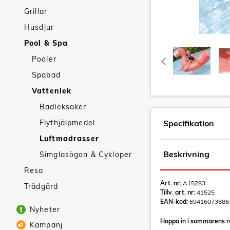
Grillar
Husdjur
Pool & Spa
Pooler
Spabad
Vattenlek
Badleksaker
Flythjälpmedel
Specifikation
Luftmadrasser
Beskrivning
Simglasögon & Cykloper
Resa
Art. nr:
A15283
Trädgård
Tillv. art. nr:
41525
EAN-kod:
69416073686
Nyheter
Hoppa in i sommarens r
Kampanj