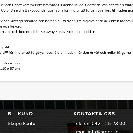
 år och uppåt kommer att strömma till denna roliga, fjädrande vän och ta en fantas
lor Shield, ett skyddande lager som förhindrar att färgen överförs till huden när 
lek och kraftiga handtag kan barnen njuta av en smidig åktur när de enkelt manövr
a och förvara.
ens sol och bad med din Bestway Fancy Flamingo baddjur.
-grafik
eld™ förhindrar att färgtryck överförs till huden när den är våt och håller färgerna 
parationslapp
x 110 x 87 cm
BLI KUND
KONTAKTA OSS
Skapa konto
Telefon:
042 - 25 23 00
Email:
info@order.se