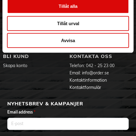
36 x 36 x 10 cm
Vår historia
Service & Support
Tillåt alla
Hållbarhet
Ansökan om RMA
Färg:
Visselblåsning
Godsefterlysning & Felleverans
Svart
Tillåt urval
Jobba hos oss
Integritetspolicy
Produktdokument
Aktuellt på Order
Om cookies
Varumärken
Avvisa
BLI KUND
KONTAKTA OSS
Skapa konto
Telefon:
042 - 25 23 00
Email:
info@order.se
Kontaktinformation
Kontaktformulär
NYHETSBREV & KAMPANJER
Email address
*