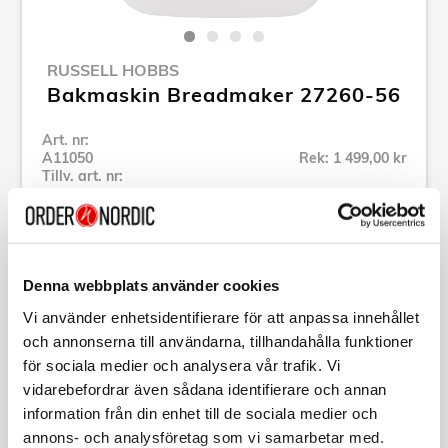
RUSSELL HOBBS
Bakmaskin Breadmaker 27260-56
Art. nr:
A11050
Rek: 1 499,00 kr
Tillv. art. nr:
27260-56
Se alla produkter inom Russell Hobbs
Denna webbplats använder cookies
Specifikation
Vi använder enhetsidentifierare för att anpassa innehållet
och annonserna till användarna, tillhandahålla funktioner
Beskrivning
för sociala medier och analysera vår trafik. Vi
vidarebefordrar även sådana identifierare och annan
information från din enhet till de sociala medier och
Art. nr:
A11050
Tillv. art. nr:
27260-56
annons- och analysföretag som vi samarbetar med.