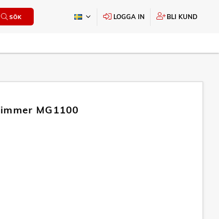
LOGGA IN
BLI KUND
SÖK
rimmer MG1100