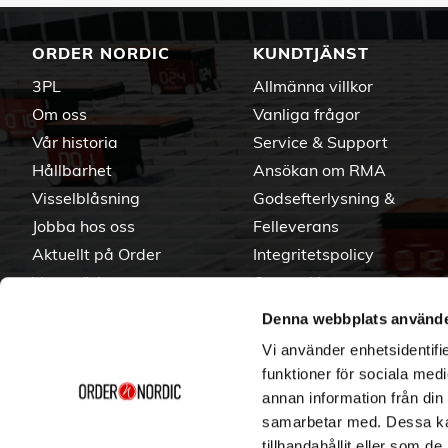
ORDER NORDIC
KUNDTJÄNST
3PL
Allmänna villkor
Om oss
Vanliga frågor
Vår historia
Service & Support
Hållbarhet
Ansökan om RMA
Visselblåsning
Godsefterlysning &
Jobba hos oss
Felleverans
Aktuellt på Order
Integritetspolicy
Varumärken
Om cookies
Denna webbplats använde
Vi använder enhetsidentifie
funktioner för sociala medi
annan information från din
samarbetar med. Dessa kan
tillhandahållit eller som d