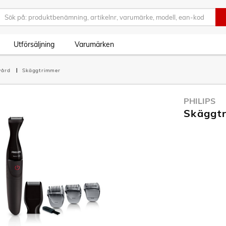
Utförsäljning
Varumärken
vård
Skäggtrimmer
PHILIPS
Skäggt