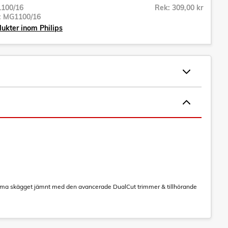
100/16
Rek: 309,00 kr
r:
MG1100/16
dukter inom Philips
 forma skägget jämnt med den avancerade DualCut trimmer & tillhörande