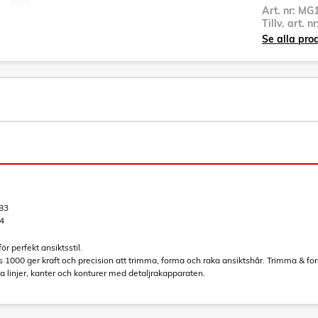
Art. nr:
MG1
Tillv. art. n
Se alla pro
83
4
r perfekt ansiktsstil.
es 1000 ger kraft och precision att trimma, forma och raka ansiktshår. Trimma &
 linjer, kanter och konturer med detaljrakapparaten.