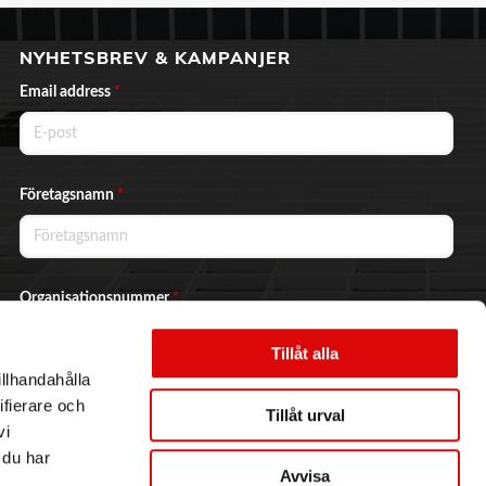
NYHETSBREV & KAMPANJER
Email address
*
Företagsnamn
*
Organisationsnummer
*
Tillåt alla
illhandahålla
Ja, jag vill prenumerera på nyhetsbrevet.
ifierare och
Tillåt urval
vi
 du har
Avvisa
Skicka