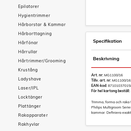
Epilatorer
Hygientrimmer
Hårborstar & Kammar
Hårborttagning
Specifikation
Hårfönar
Hårrullar
Beskrivning
Hårtrimmer/Grooming
Krustång
Art. nr:
MG1100/16
Ladyshave
Tillv. art. nr:
MG1100/16
EAN-kod:
87101037015
Laser/IPL
För hel kartong beställ:
Locktänger
Trimma, forma och raka fö
Plattänger
Philips Multigroom Seri
kammar. Definiera exakta
Rakapparater
Rakhyvlar