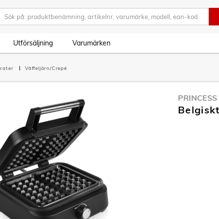
Utförsäljning
Varumärken
rater
Våffeljärn/Crepé
PRINCESS
Belgisk