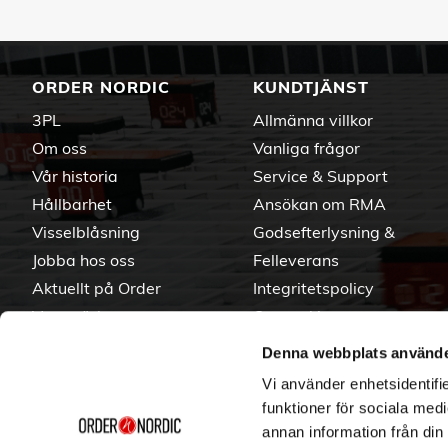
ORDER NORDIC
KUNDTJÄNST
3PL
Allmänna villkor
Om oss
Vanliga frågor
Vår historia
Service & Support
Hållbarhet
Ansökan om RMA
Visselblåsning
Godsefterlysning &
Jobba hos oss
Felleverans
Aktuellt på Order
Integritetspolicy
Varumärken
Om cookies
Denna webbplats använde
Vi använder enhetsidentifie
funktioner för sociala medi
annan information från din