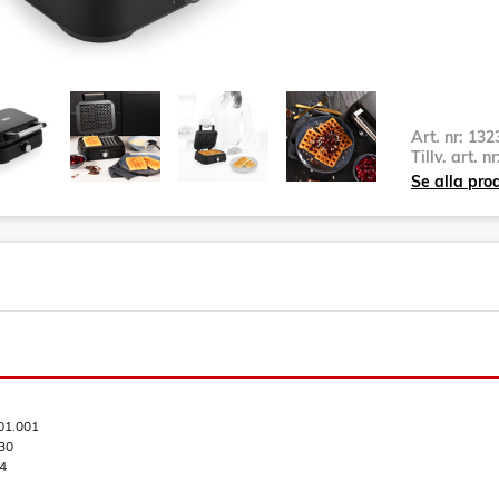
Art. nr:
132
Tillv. art. n
Se alla pro
01.001
30
4