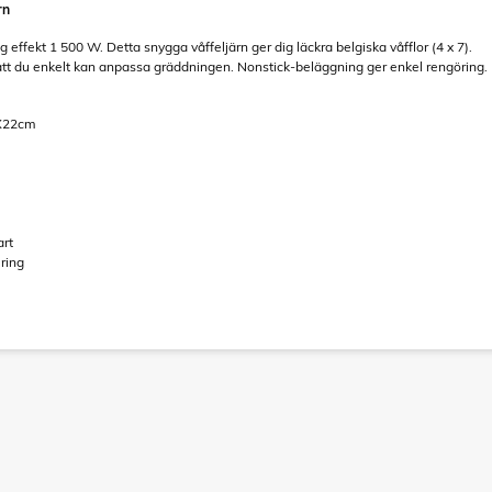
rn
g effekt 1 500 W. Detta snygga våffeljärn ger dig läckra belgiska våfflor (4 x 7).
att du enkelt kan anpassa gräddningen. Nonstick-beläggning ger enkel rengöring.
6X22cm
art
ring