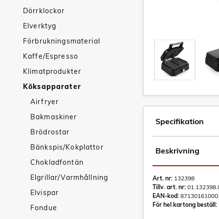
Dörrklockor
Elverktyg
Förbrukningsmaterial
Kaffe/Espresso
Klimatprodukter
Köksapparater
Airfryer
Bakmaskiner
Specifikation
Brödrostar
Bänkspis/Kokplattor
Beskrivning
Chokladfontän
Elgrillar/Varmhållning
Art. nr:
132398
Tillv. art. nr:
01.132398.
Elvispar
EAN-kod:
87130161000
För hel kartong beställ:
Fondue