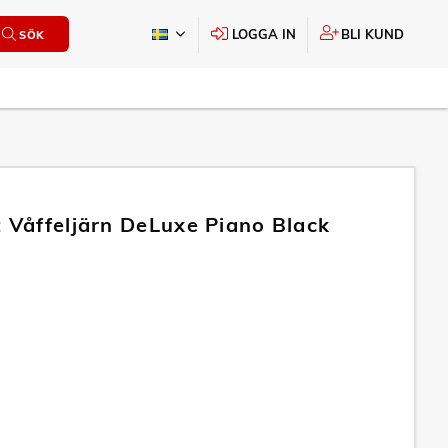
LOGGA IN
BLI KUND
SÖK
t Våffeljärn DeLuxe Piano Black