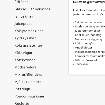
Fritöser
Deluxe belgiskt våffeljä
Glass/Slushmaskiner
Inställbar termostat – Hö
Justerbar termostat gör 
Ismaskiner
- 2st våfflor per session
Juicepress
- Storlek på stekytan 2
Kolsyremaskiner
- Justerbar termostat
- Cool Touch-handtag
Kyl/Frysskåp
- Nonstick-beläggning
- Lätt att rengöra
Köksassistenter
- Antiglidfötter
- Indikationslampa för kl
Köksvågar
- Lampor för strömindike
Köttkvarnar
- 0,8m strömkabel
- 1500Watt
Matberedare
Mixrar/Blenders
Mjölkskummare
Pizzaugn
Popcornmaskiner
Raclette