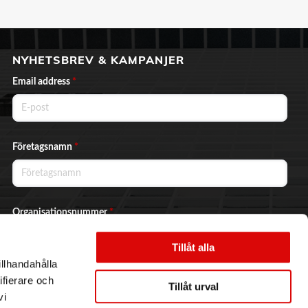
NYHETSBREV & KAMPANJER
Email address
*
Företagsnamn
*
Organisationsnummer
*
Tillåt alla
illhandahålla
Ja, jag vill prenumerera på nyhetsbrevet.
ifierare och
Tillåt urval
vi