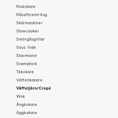
Riskokare
Råsaftcentrifug
Skärmaskiner
Slowcooker
Smörgåsgrillar
Sous Vide
Stavmixrar
Svamptork
Tekokare
Vattenkokare
Våffeljärn/Crepé
Wok
Ångkokare
Äggkokare