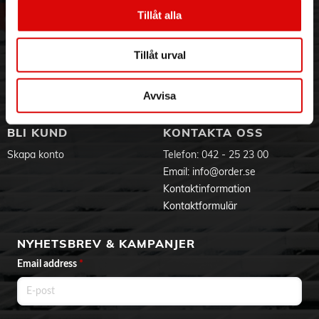
Vår historia
Service & Support
Tillåt alla
Hållbarhet
Ansökan om RMA
Visselblåsning
Godsefterlysning & Felleverans
Tillåt urval
Jobba hos oss
Integritetspolicy
Aktuellt på Order
Om cookies
Varumärken
Avvisa
BLI KUND
KONTAKTA OSS
Skapa konto
Telefon:
042 - 25 23 00
Email:
info@order.se
Kontaktinformation
Kontaktformulär
NYHETSBREV & KAMPANJER
Email address
*