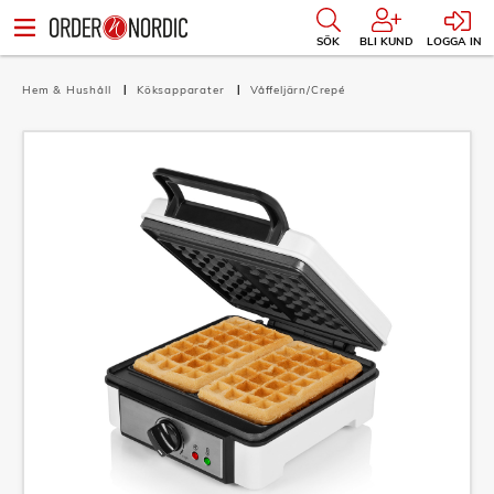
SÖK
BLI KUND
LOGGA IN
Hem & Hushåll
Köksapparater
Våffeljärn/Crepé