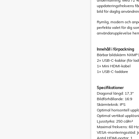
underhållning. Med 72 % 
uppdateringsfrekvens får 
bild för daglig användnin
Rymlig, modern och anpas
perfekta valet för dig so
användarupplevelse hemm
Innehåll i förpackning
Bärbar bildskärm NXM
2× USB-C-kablar (för lad
1× Mini HDMI-kabel
1× USB-C-laddare
Specifikationer
Diagonal längd: 17,3"
Bildförhållande: 16:9
Skärmteknik: IPS
Optimal horisontell uppl
Optimal vertikal upplösn
Ljusstyrka: 250 cd/m²
Maximal frekvens: 60 Hz
VESA-monteringsstöd: Ja
Antal HDMI-portar: 1