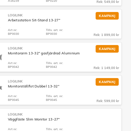
A16239
BP0220
Rek: 549,00 kr
LOGILINK
KAMPANJ
Arbetsstation Sit-Stand 13-27"
Art nr:
Tillv. art. nr:
BP0030
BP0030
Rek: 1 899,00 kr
LOGILINK
KAMPANJ
Monitorarm 13-32" gasfjärdrad Aluminium
Art nr:
Tillv. art. nr:
BP0042
BP0042
Rek: 1 149,00 kr
LOGILINK
KAMPANJ
Monitorställ/fot Dubbel 13-32"
Art nr:
Tillv. art. nr:
BP0045
BP0045
Rek: 599,00 kr
LOGILINK
Väggfäste Slim Monitor 13-27"
Art nr:
Tillv. art. nr: