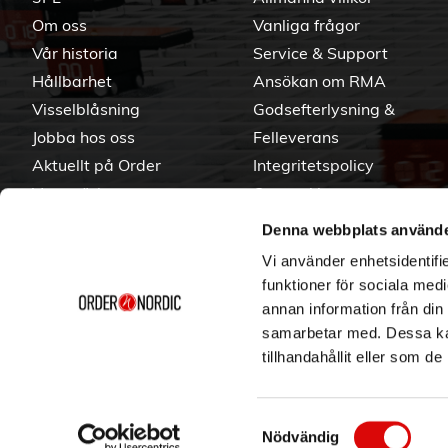
Om oss
Vanliga frågor
Vår historia
Service & Support
Hållbarhet
Ansökan om RMA
Visselblåsning
Godsefterlysning &
Jobba hos oss
Felleverans
Aktuellt på Order
Integritetspolicy
Varumärken
Om cookies
Denna webbplats använde
Vi använder enhetsidentifie
funktioner för sociala medi
annan information från din
samarbetar med. Dessa kan
tillhandahållit eller som d
Samtyckesval
Nödvändig