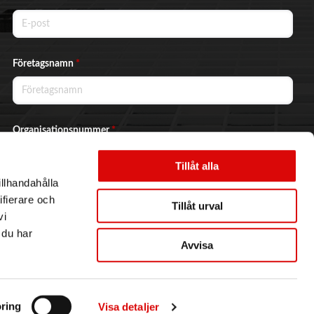
Företagsnamn
*
Organisationsnummer
*
Tillåt alla
illhandahålla
Ja, jag vill prenumerera på nyhetsbrevet.
ifierare och
Tillåt urval
vi
 du har
Avvisa
Skicka
ring
Visa detaljer