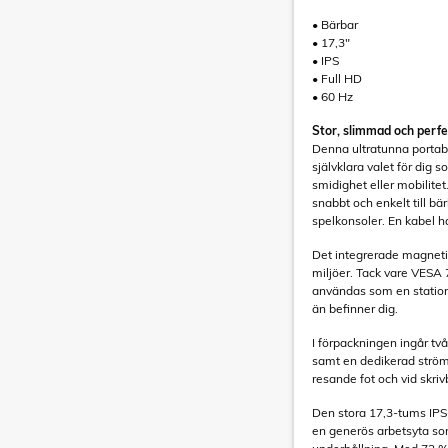
• Bärbar
• 17,3"
• IPS
• Full HD
• 60 Hz
Stor, slimmad och perf
Denna ultratunna portab
självklara valet för dig
smidighet eller mobilit
snabbt och enkelt till b
spelkonsoler. En kabel ha
Det integrerade magnetis
miljöer. Tack vare VESA
användas som en stationä
än befinner dig.
I förpackningen ingår tv
samt en dedikerad ström
resande fot och vid skriv
Den stora 17,3-tums IPS
en generös arbetsyta som