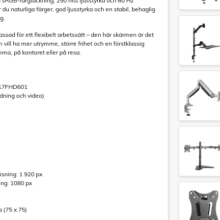
sRGB-färgtäckning, 250 nits ljusstyrka och 60 Hz
du naturliga färger, god ljusstyrka och en stabil, behaglig
g.
sad för ett flexibelt arbetssätt – den här skärmen är det
m vill ha mer utrymme, större frihet och en förstklassig
a, på kontoret eller på resa.
P17FHD601
dning och video)
ösning: 1 920 px
ing: 1080 px
 (75 x 75)