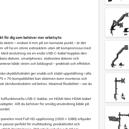
ekt för dig som behöver mer arbetsyta
la skärm – endast 4 mm på sin tunnaste punkt – är det
 som vill ha en större extraskärm utan att kompromissa med
et. Med anslutning via en enda USB-C-kabel kopplas den
ärbara datorer, smartphones, stationära datorer och
nterar både ström och bildsignal – praktiskt och effektivt.
ka skyddsfodralet ger snabb och stabil uppställning i alla
 75 × 75-kompatibilitet kan skärmen även monteras och
r skrivbordsskärm vid behov. Maximal flexibilitet – var du
å fullfunktionella USB-C-kablar, en HDMI–Mini HDMI-kabel
adapter. Allt du behöver för smidig användning både på
bordet.
-panelen med Full HD-upplösning (1920 × 1080) erbjuder
 passar perfekt för multitasking, produktivitet och