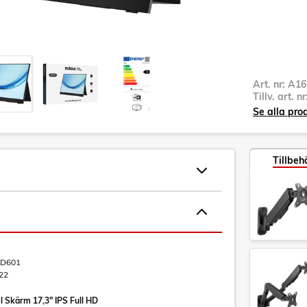
Art. nr:
A16
Tillv. art. n
Se alla pro
Tillbeh
D601
22
l Skärm 17,3" IPS Full HD