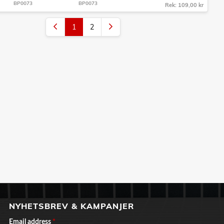
BP0073
BP0073
Rek: 109,00 kr
1
2
NYHETSBREV & KAMPANJER
Email address
*