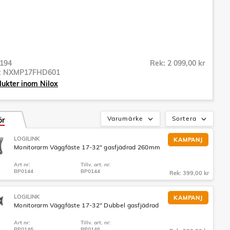
194
Rek: 2 099,00 kr
r:
NXMP17FHD601
dukter inom Nilox
Varumärke
Sortera
ör
LOGILINK
KAMPANJ
Monitorarm Väggfäste 17-32" gasfjädrad 260mm
Art nr:
Tillv. art. nr:
BP0144
BP0144
Rek: 399,00 kr
LOGILINK
KAMPANJ
Monitorarm Väggfäste 17-32" Dubbel gasfjädrad
Art nr:
Tillv. art. nr:
BP0146
BP0146