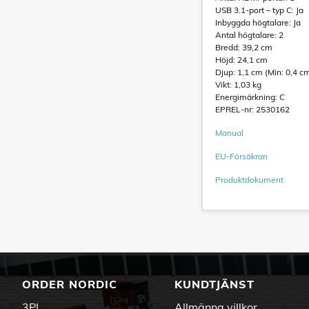
USB 3.1-port – typ C: Ja
Inbyggda högtalare: Ja
Antal högtalare: 2
Bredd: 39,2 cm
Höjd: 24,1 cm
Djup: 1,1 cm (Min: 0,4 c
Vikt: 1,03 kg
Energimärkning: C
EPREL-nr: 2530162
Manual
EU-Försäkran
Produktdokument
ORDER NORDIC
KUNDTJÄNST
3PL
Allmänna villkor