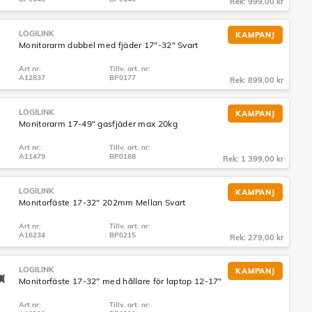
Rek: 999,00 kr
LOGILINK
KAMPANJ
Monitorarm dubbel med fjäder 17"-32" Svart
Art nr:
Tillv. art. nr:
A12837
BP0177
Rek: 899,00 kr
LOGILINK
KAMPANJ
Monitorarm 17-49" gasfjäder max 20kg
Art nr:
Tillv. art. nr:
A11479
BP0168
Rek: 1 399,00 kr
LOGILINK
KAMPANJ
Monitorfäste 17-32" 202mm Mellan Svart
Art nr:
Tillv. art. nr:
A16234
BP0215
Rek: 279,00 kr
LOGILINK
KAMPANJ
Monitorfäste 17-32" med hållare för laptop 12-17"
Art nr:
Tillv. art. nr: