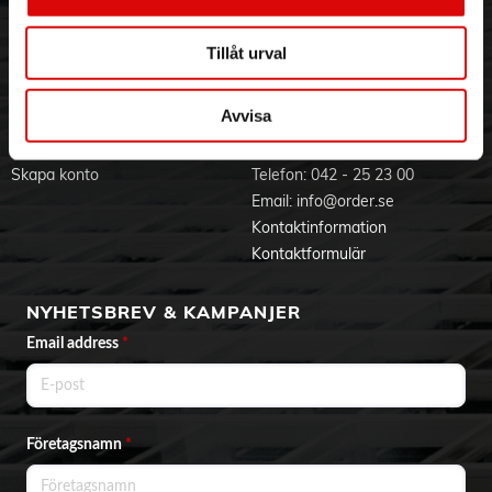
Visselblåsning
Godsefterlysning & Felleverans
Jobba hos oss
Integritetspolicy
Tillåt urval
Aktuellt på Order
Om cookies
Varumärken
Avvisa
BLI KUND
KONTAKTA OSS
Skapa konto
Telefon:
042 - 25 23 00
Email:
info@order.se
Kontaktinformation
Kontaktformulär
NYHETSBREV & KAMPANJER
Email address
*
Företagsnamn
*