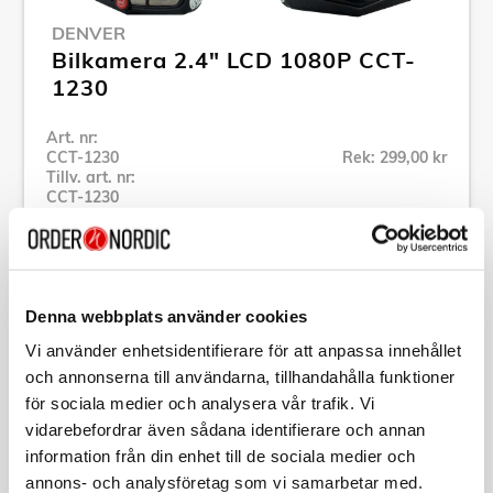
DENVER
Bilkamera 2.4" LCD 1080P CCT-
1230
Art. nr:
CCT-1230
Rek: 299,00 kr
Tillv. art. nr:
CCT-1230
Se alla produkter inom Denver
Specifikation
Denna webbplats använder cookies
Vi använder enhetsidentifierare för att anpassa innehållet
och annonserna till användarna, tillhandahålla funktioner
Beskrivning
för sociala medier och analysera vår trafik. Vi
vidarebefordrar även sådana identifierare och annan
Art. nr:
CCT-1230
information från din enhet till de sociala medier och
Tillv. art. nr:
CCT-1230
annons- och analysföretag som vi samarbetar med.
EAN-kod: