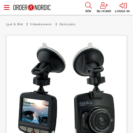
SÖK
BLI KUND
LOGGA IN
Ljud & Bild
Videokameror
Dashcams