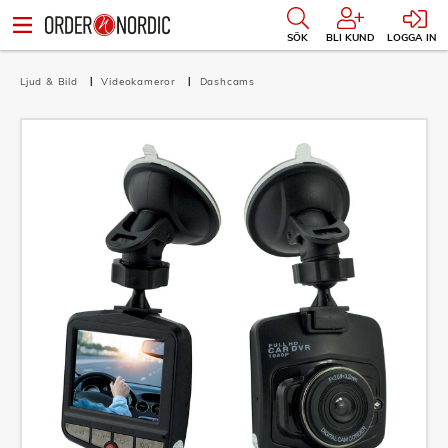
SÖK
BLI KUND
LOGGA IN
Ljud & Bild
Videokameror
Dashcams