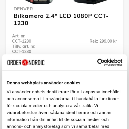
DENVER
Bilkamera 2.4" LCD 1080P CCT-
1230
Art. nr:
CCT-1230
Rek: 299,00 kr
Tillv. art. nr:
CCT-1230
Se alla produkter inom Denver
Specifikation
Denna webbplats använder cookies
Vi använder enhetsidentifierare för att anpassa innehållet
och annonserna till användarna, tillhandahålla funktioner
Beskrivning
för sociala medier och analysera vår trafik. Vi
vidarebefordrar även sådana identifierare och annan
Art. nr:
CCT-1230
information från din enhet till de sociala medier och
Tillv. art. nr:
CCT-1230
annons- och analysföretag som vi samarbetar med.
EAN-kod: