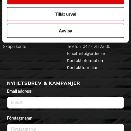
Visselblåsning
Godsefterlysning & Felleverans
Jobba hos oss
Integritetspolicy
Tillåt urval
Aktuellt på Order
Om cookies
Varumärken
Avvisa
BLI KUND
KONTAKTA OSS
Skapa konto
Telefon:
042 - 25 23 00
Email:
info@order.se
Kontaktinformation
Kontaktformulär
NYHETSBREV & KAMPANJER
Email address
*
Företagsnamn
*