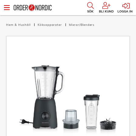
SÖK
BLI KUND
LOGGA IN
Hem & Hushåll
Köksapparater
Mixrar/Blenders